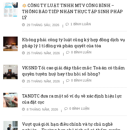
CÔNG TY LUẬT TNHH MTV CÔNG BÌNH –
THÔNG BÁO TIẾP NHẬN THỰC TẬP SINH PHÁP
LÝ
1 BÌNH LUẬN
29 THÁNG SÁU, 2026
Không phải công ty luật cũng ký hợp đồng dịch vụ
pháp lý 1 tỉ đồng và phán quyết của tòa
0 BÌNH LUẬN
25 THÁNG NĂM, 2026
VKSND Tối cao giải đáp thắc mắc: Toà án có thẩm
quyền tuyên huỷ hay thu hồi sổ hồng?
0 BÌNH LUẬN
25 THÁNG NĂM, 2026
TANDTC đưa ra một số ví dụ về xác định hiệu lực
của đặt cọc
0 BÌNH LUẬN
8 THÁNG NĂM, 2026
Vượt quá giới hạn điều chỉnh và tự chủ nghề