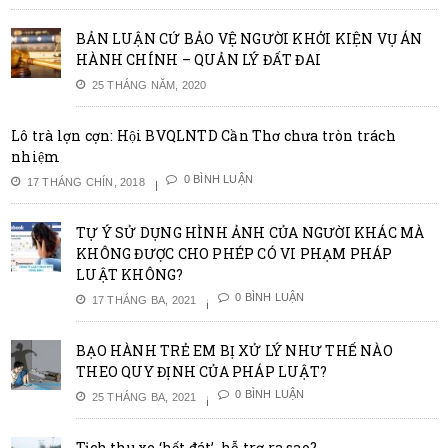
BẢN LUẬN CỨ BẢO VỆ NGƯỜI KHỞI KIỆN VỤ ÁN
HÀNH CHÍNH – QUẢN LÝ ĐẤT ĐAI
25 THÁNG NĂM, 2020
Lô trà lợn cợn: Hội BVQLNTD Cần Thơ chưa tròn trách
nhiệm
0 BÌNH LUẬN
17 THÁNG CHÍN, 2018
TỰ Ý SỬ DỤNG HÌNH ẢNH CỦA NGƯỜI KHÁC MÀ
KHÔNG ĐƯỢC CHO PHÉP CÓ VI PHẠM PHÁP
LUẬT KHÔNG?
0 BÌNH LUẬN
17 THÁNG BA, 2021
BẠO HÀNH TRẺ EM BỊ XỬ LÝ NHƯ THẾ NÀO
THEO QUY ĐỊNH CỦA PHÁP LUẬT?
0 BÌNH LUẬN
25 THÁNG BA, 2021
Tịch thu xe ‘hết đát’, hỗ trợ ra sao?