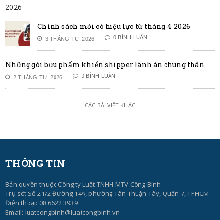
Chính sách mới có hiệu lực từ tháng 4-2026
0 BÌNH LUẬN
3 THÁNG TƯ, 2026
Những gói bưu phẩm khiến shipper lãnh án chung thân
0 BÌNH LUẬN
2 THÁNG TƯ, 2026
CÁC BÀI VIẾT KHÁC
THÔNG TIN
Bản quyền thuộc Công ty Luật TNHH MTV Công Bình
Trụ sở: Số 21/2 Đường 14A, phường Tân Thuận Tây, Quận 7, TPHCM
Điện thoại: 08 6622 3939
Email: luatcongbinh@luatcongbinh.vn