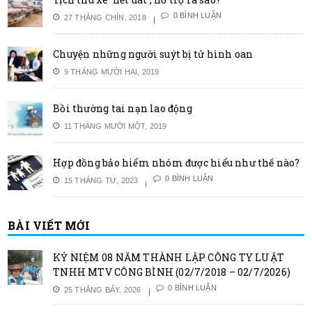
0 BÌNH LUẬN
27 THÁNG CHÍN, 2018
Chuyện những người suýt bị tử hình oan
9 THÁNG MƯỜI HAI, 2019
Bồi thường tai nạn lao động
11 THÁNG MƯỜI MỘT, 2019
Hợp đồng bảo hiểm nhóm được hiểu như thế nào?
0 BÌNH LUẬN
15 THÁNG TƯ, 2023
BÀI VIẾT MỚI
KỶ NIỆM 08 NĂM THÀNH LẬP CÔNG TY LUẬT
TNHH MTV CÔNG BÌNH (02/7/2018 – 02/7/2026)
0 BÌNH LUẬN
25 THÁNG BẢY, 2026