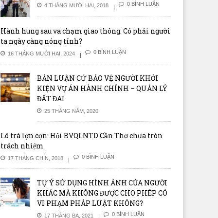
0 BÌNH LUẬN
4 THÁNG MƯỜI HAI, 2018
Hành hung sau va chạm giao thông: Có phải người
ta ngày càng nóng tính?
0 BÌNH LUẬN
16 THÁNG MƯỜI HAI, 2024
BẢN LUẬN CỨ BẢO VỆ NGƯỜI KHỞI
KIỆN VỤ ÁN HÀNH CHÍNH – QUẢN LÝ
ĐẤT ĐAI
25 THÁNG NĂM, 2020
Lô trà lợn cợn: Hội BVQLNTD Cần Thơ chưa tròn
trách nhiệm
0 BÌNH LUẬN
17 THÁNG CHÍN, 2018
TỰ Ý SỬ DỤNG HÌNH ẢNH CỦA NGƯỜI
KHÁC MÀ KHÔNG ĐƯỢC CHO PHÉP CÓ
VI PHẠM PHÁP LUẬT KHÔNG?
0 BÌNH LUẬN
17 THÁNG BA, 2021