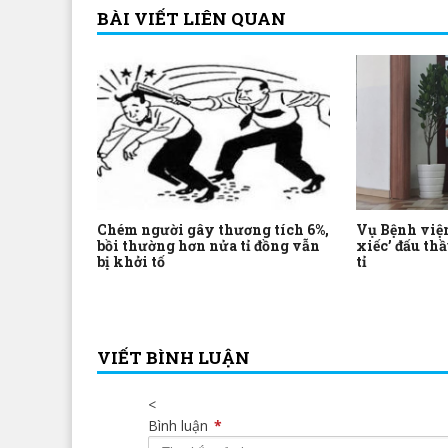
BÀI VIẾT LIÊN QUAN
Chém người gây thương tích 6%,
Vụ Bệnh việ
bồi thường hơn nửa tỉ đồng vẫn
xiếc’ đấu thầ
bị khởi tố
tỉ
VIẾT BÌNH LUẬN
<
Bình luận
*