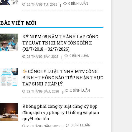
0 BÌNH LUẬN
15 THÁNG TƯ, 2023
BÀI VIẾT MỚI
KỶ NIỆM 08 NĂM THÀNH LẬP CÔNG
TY LUẬT TNHH MTV CÔNG BÌNH
(02/7/2018 – 02/7/2026)
0 BÌNH LUẬN
25 THÁNG BẢY, 2026
hị định hướng dẫn Luật Sở
Long An: Nam thanh niên cất
CÔNG TY LUẬT TNHH MTV CÔNG
 trí tuệ sửa đổi: Đơn giản hóa
giấu ma túy, định thông chốt
ủ tục hành chính, tạo thuận
kiểm soát dịch
BÌNH – THÔNG BÁO TIẾP NHẬN THỰC
 cho các tổ chức, cá nhân và
TẬP SINH PHÁP LÝ
anh nghiệp
1 BÌNH LUẬN
29 THÁNG SÁU, 2026
Không phải công ty luật cũng ký hợp
đồng dịch vụ pháp lý 1 tỉ đồng và phán
quyết của tòa
0 BÌNH LUẬN
25 THÁNG NĂM, 2026