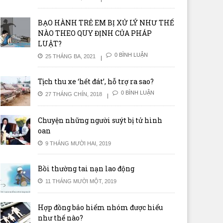
BẠO HÀNH TRẺ EM BỊ XỬ LÝ NHƯ THẾ
NÀO THEO QUY ĐỊNH CỦA PHÁP
LUẬT?
0 BÌNH LUẬN
25 THÁNG BA, 2021
Tịch thu xe ‘hết đát’, hỗ trợ ra sao?
0 BÌNH LUẬN
27 THÁNG CHÍN, 2018
Chuyện những người suýt bị tử hình
oan
9 THÁNG MƯỜI HAI, 2019
Bồi thường tai nạn lao động
11 THÁNG MƯỜI MỘT, 2019
Hợp đồng bảo hiểm nhóm được hiểu
như thế nào?