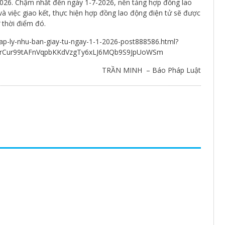
-2026. Chậm nhất đến ngày 1-7-2026, nền tảng hợp đồng lao
à việc giao kết, thực hiện hợp đồng lao động điện tử sẽ được
 thời điểm đó.
phap-ly-nhu-ban-giay-tu-ngay-1-1-2026-post888586.html?
rzIrCur99tAFnVqpbKKdVzgTy6xLJ6MQb9S9JpUoWSm
TRẦN MINH – Báo Pháp Luật