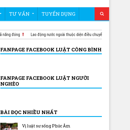
TƯ VẤN
TUYỂN DỤNG
ăng đóng
Lao động nước ngoài thuộc diện điều chuyển nội bộ có phải tha
FANPAGE FACEBOOK LUẬT CÔNG BÌNH
FANPAGE FACEBOOK LUẬT NGƯỜI
NGHÈO
BÀI ĐỌC NHIỀU NHẤT
Vị luật sư sống Phúc Âm