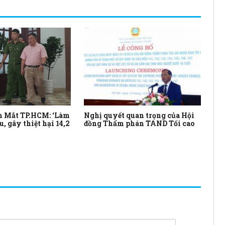
n Mắt TP.HCM: ‘Làm
Nghị quyết quan trọng của Hội
Ng
u, gây thiệt hại 14,2
đồng Thẩm phán TAND Tối cao
hữu
th
lợi
do