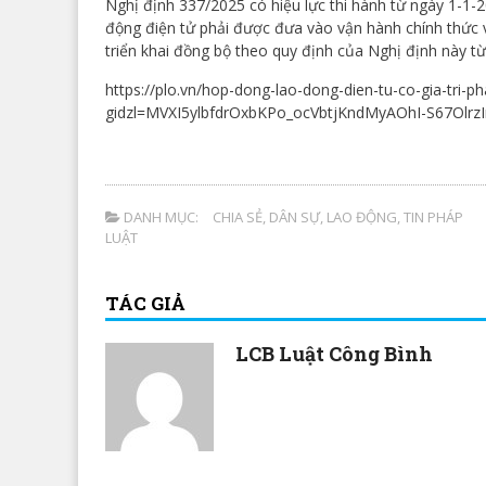
Nghị định 337/2025 có hiệu lực thi hành từ ngày 1-1
động điện tử phải được đưa vào vận hành chính thức v
triển khai đồng bộ theo quy định của Nghị định này từ
https://plo.vn/hop-dong-lao-dong-dien-tu-co-gia-tri-
gidzl=MVXI5ylbfdrOxbKPo_ocVbtjKndMyAOhI-S67Ol
DANH MỤC:
CHIA SẺ
,
DÂN SỰ
,
LAO ĐỘNG
,
TIN PHÁP
LUẬT
TÁC GIẢ
LCB Luật Công Bình