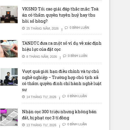
VKSND Tối cao giải đáp thắc mắc: Toà
án có thẩm quyền tuyên huỷ hay thu
hồi sổ hồng?
0 BÌNH LUẬN
25 THÁNG NĂM, 2026
TANDTC đưa ra một số ví dụ về xác định
hiệu lực của đặt cọc
0 BÌNH LUẬN
8 THÁNG NĂM, 2026
Vượt quá giới hạn điều chỉnh và tự chủ
nghề nghiệp – Trường hợp chủ tịch xã
có thẩm quyền đình chỉ hành nghề luật
sư
0 BÌNH LUẬN
14 THÁNG TƯ, 2026
Nhận cọc 300 triệu nhưng không bán
đất, bị phạt cọc 3 tỉ đồng
0 BÌNH LUẬN
13 THÁNG TƯ, 2026