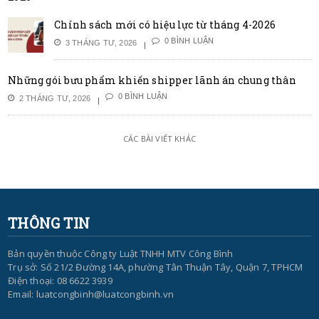
Chính sách mới có hiệu lực từ tháng 4-2026
0 BÌNH LUẬN
3 THÁNG TƯ, 2026
Những gói bưu phẩm khiến shipper lãnh án chung thân
0 BÌNH LUẬN
2 THÁNG TƯ, 2026
CÁC BÀI VIẾT KHÁC
THÔNG TIN
Bản quyền thuộc Công ty Luật TNHH MTV Công Bình
Trụ sở: Số 21/2 Đường 14A, phường Tân Thuận Tây, Quận 7, TPHCM
Điện thoại: 08 6622 3939
Email: luatcongbinh@luatcongbinh.vn