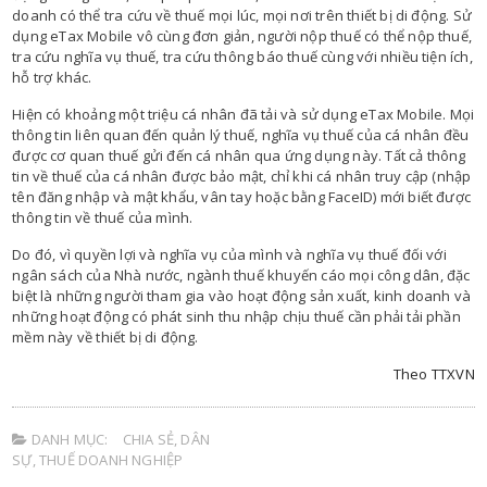
doanh có thể tra cứu về thuế mọi lúc, mọi nơi trên thiết bị di động. Sử
dụng eTax Mobile vô cùng đơn giản, người nộp thuế có thể nộp thuế,
tra cứu nghĩa vụ thuế, tra cứu thông báo thuế cùng với nhiều tiện ích,
hỗ trợ khác.
Hiện có khoảng một triệu cá nhân đã tải và sử dụng eTax Mobile. Mọi
thông tin liên quan đến quản lý thuế, nghĩa vụ thuế của cá nhân đều
được cơ quan thuế gửi đến cá nhân qua ứng dụng này. Tất cả thông
tin về thuế của cá nhân được bảo mật, chỉ khi cá nhân truy cập (nhập
tên đăng nhập và mật khẩu, vân tay hoặc bằng FaceID) mới biết được
thông tin về thuế của mình.
Do đó, vì quyền lợi và nghĩa vụ của mình và nghĩa vụ thuế đối với
ngân sách của Nhà nước, ngành thuế khuyến cáo mọi công dân, đặc
biệt là những người tham gia vào hoạt động sản xuất, kinh doanh và
những hoạt động có phát sinh thu nhập chịu thuế cần phải tải phần
mềm này về thiết bị di động.
Theo TTXVN
DANH MỤC:
CHIA SẺ
,
DÂN
SỰ
,
THUẾ DOANH NGHIỆP