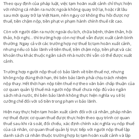
Theo quy định của pháp luật, việc tạm hoãn xuất cảnh chỉ thực hiện
với những cá nhân ra nước ngoài không quay trở lại, hoặc rất lâu
sau mới quay trở lại Việt Nam, nên nguy cơ không thu hồi được nợ
thuế, tiền chậm nộp, tiền phạt vi phạm hành chính thuế rất cao.
Còn với người dân ra nước ngoài du lịch, chữa bệnh, thăm thân, hội
thảo, hội nghị… thì trường hợp còn nợ thuế vẫn được xuất cảnh bình
thường. Ngay cả với các trường hợp nợ thuế bị tạm hoãn xuất cảnh,
nhưng nếu có bảo lãnh về tiền thuế, tiền chậm nộp, tiền phạt và các
khoản thu khác thuộc ngân sách nhà nước thì vẫn có thể được xuất
cảnh.
Trường hợp người nộp thuế có bảo lãnh về tiền thuế nợ, nhưng
không nộp đúng thời hạn, thì bên bảo lãnh phải chịu trách nhiệm
nộp thay. Hết thời hạn nộp tiền thuế nợ theo văn bản chấp thuận của
cơ quan quản lý thuế mà người nộp thuế chưa nộp đủ vào ngân
sách nhà nước, thì bên bảo lãnh không thực hiện nghĩa vụ sẽ bị
cưỡng chế đối với số tiền trong phạm vi bảo lãnh.
Hiện nay thực hiện tạm hoãn xuất cảnh đối với cá nhân, pháp nhân
nợ thuế được cơ quan thuế được thực hiện theo quy trình cơ quan
thuế sau khi rà soát, đối chiếu, xác định chính xác nghĩa vụ nộp thuế
của cá nhân, cơ quan thuế quản lý trực tiếp với người nộp thuế lập
danh sách cá nhân thuộc trường hợp bị tạm hoãn xuất cảnh và lập