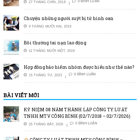
0 BÌNH LUẬN
27 THÁNG CHÍN, 2018
Chuyện những người suýt bị tử hình oan
9 THÁNG MƯỜI HAI, 2019
Bồi thường tai nạn lao động
11 THÁNG MƯỜI MỘT, 2019
Hợp đồng bảo hiểm nhóm được hiểu như thế nào?
0 BÌNH LUẬN
15 THÁNG TƯ, 2023
BÀI VIẾT MỚI
KỶ NIỆM 08 NĂM THÀNH LẬP CÔNG TY LUẬT
TNHH MTV CÔNG BÌNH (02/7/2018 – 02/7/2026)
0 BÌNH LUẬN
25 THÁNG BẢY, 2026
CÔNG TY LUẬT TNHH MTV CÔNG BÌNH –