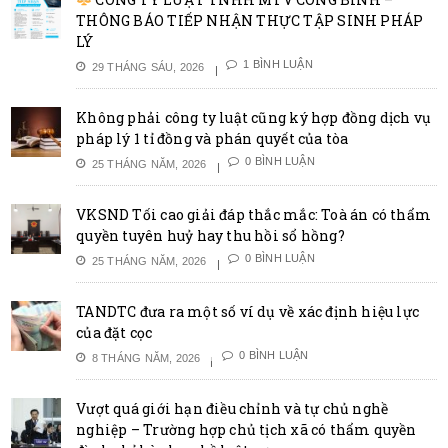
THÔNG BÁO TIẾP NHẬN THỰC TẬP SINH PHÁP
LÝ
1 BÌNH LUẬN
29 THÁNG SÁU, 2026
Không phải công ty luật cũng ký hợp đồng dịch vụ
pháp lý 1 tỉ đồng và phán quyết của tòa
0 BÌNH LUẬN
25 THÁNG NĂM, 2026
VKSND Tối cao giải đáp thắc mắc: Toà án có thẩm
quyền tuyên huỷ hay thu hồi sổ hồng?
0 BÌNH LUẬN
25 THÁNG NĂM, 2026
TANDTC đưa ra một số ví dụ về xác định hiệu lực
của đặt cọc
0 BÌNH LUẬN
8 THÁNG NĂM, 2026
Vượt quá giới hạn điều chỉnh và tự chủ nghề
nghiệp – Trường hợp chủ tịch xã có thẩm quyền