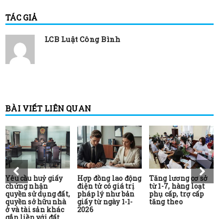
TÁC GIẢ
LCB Luật Công Bình
BÀI VIẾT LIÊN QUAN
Yêu cầu huỷ giấy
Hợp đồng lao động
Tăng lương cơ sở
chứng nhận
điện tử có giá trị
từ 1-7, hàng loạt
quyền sử dụng đất,
pháp lý như bản
phụ cấp, trợ cấp
quyền sở hữu nhà
giấy từ ngày 1-1-
tăng theo
ở và tài sản khác
2026
gắn liền với đất