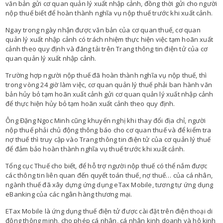
văn bản gửi cơ quan quản lý xuất nhập cảnh, đồng thời gửi cho người
nộp thuế biết để hoàn thành nghĩa vụ nộp thuế trước khi xuất cảnh.
Ngay trong ngày nhận được văn bản của cơ quan thuế, cơ quan
quản lý xuất nhập cảnh có trách nhiệm thực hiện việc tạm hoãn xuất
cảnh theo quy định và đăng tải trên Trang thông tin điện tử của cơ
quan quản lý xuất nhập cảnh.
Trường hợp người nộp thuế đã hoàn thành nghĩa vụ nộp thuế, thì
trong vòng 24 giờ làm việc, cơ quan quản lý thuế phải ban hành văn
bản hủy bỏ tạm hoãn xuất cảnh gửi cơ quan quản lý xuất nhập cảnh
để thực hiện hủy bỏ tạm hoãn xuất cảnh theo quy định.
Ông Đặng Ngoc Minh cũng khuyến nghị khi thay đổi địa chỉ, người
nộp thuế phải chủ động thông báo cho cơ quan thuế và để kiểm tra
nợ thuế thì truy cập vào Trang thông tin điện tử của cơ quản lý thuế
để đảm bảo hoàn thành nghĩa vụ thuế trước khi xuất cảnh.
Tổng cục Thuế cho biết, để hỗ trợ người nộp thuế có thể nắm được
các thông tin liên quan đến quyết toán thuế, nợ thuế… của cá nhân,
ngành thuế đã xây dựng ứng dụng eTax Mobile, tương tự ứng dụng
eBanking của các ngân hàng thương mại.
ETax Mobile là ứng dụng thuế điện tử được cài đặt trên điện thoại di
động thông minh, cho phép cá nhân, cá nhân kinh doanh và hộ kinh