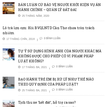
BẢN LUẬN CỨ BẢO VỆ NGƯỜI KHỞI KIỆN VỤ ÁN
HÀNH CHÍNH – QUẢN LÝ ĐẤT ĐAI
25 THÁNG NĂM, 2020
Lô trà lợn cợn: Hội BVQLNTD Cần Thơ chưa tròn trách
nhiệm
0 BÌNH LUẬN
17 THÁNG CHÍN, 2018
TỰ Ý SỬ DỤNG HÌNH ẢNH CỦA NGƯỜI KHÁC MÀ
KHÔNG ĐƯỢC CHO PHÉP CÓ VI PHẠM PHÁP
LUẬT KHÔNG?
0 BÌNH LUẬN
17 THÁNG BA, 2021
BẠO HÀNH TRẺ EM BỊ XỬ LÝ NHƯ THẾ NÀO
THEO QUY ĐỊNH CỦA PHÁP LUẬT?
0 BÌNH LUẬN
25 THÁNG BA, 2021
Tịch thu xe ‘hết đát’, hỗ trợ ra sao?