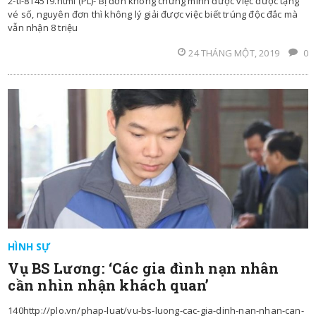
2-ti-814519.html (PL)- Bị đơn không chứng minh được việc được tặng
vé số, nguyên đơn thì không lý giải được việc biết trúng độc đắc mà
vẫn nhận 8 triệu
24 THÁNG MỘT, 2019
0
HÌNH SỰ
Vụ BS Lương: ‘Các gia đình nạn nhân
cần nhìn nhận khách quan’
140http://plo.vn/phap-luat/vu-bs-luong-cac-gia-dinh-nan-nhan-can-