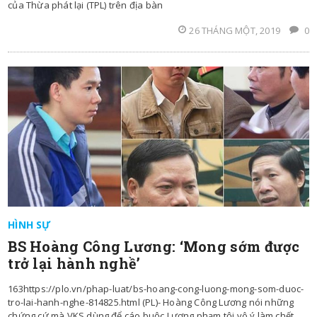
của Thừa phát lại (TPL) trên địa bàn
26 THÁNG MỘT, 2019
0
HÌNH SỰ
BS Hoàng Công Lương: ‘Mong sớm được
trở lại hành nghề’
163https://plo.vn/phap-luat/bs-hoang-cong-luong-mong-som-duoc-
tro-lai-hanh-nghe-814825.html (PL)- Hoàng Công Lương nói những
chứng cứ mà VKS dùng để cáo buộc Lương phạm tội vô ý làm chết