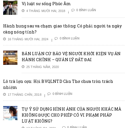
Vị luật sư sống Phúc Âm
0 BÌNH LUẬN
4 THÁNG MƯỜI HAI, 2018
Hành hung sau va chạm giao thông: Có phải người ta ngày
càng nóng tính?
0 BÌNH LUẬN
16 THÁNG MƯỜI HAI, 2024
BẢN LUẬN CỨ BẢO VỆ NGƯỜI KHỞI KIỆN VỤ ÁN
HÀNH CHÍNH – QUẢN LÝ ĐẤT ĐAI
25 THÁNG NĂM, 2020
Lô trà lợn cợn: Hội BVQLNTD Cần Thơ chưa tròn trách
nhiệm
0 BÌNH LUẬN
17 THÁNG CHÍN, 2018
TỰ Ý SỬ DỤNG HÌNH ẢNH CỦA NGƯỜI KHÁC MÀ
KHÔNG ĐƯỢC CHO PHÉP CÓ VI PHẠM PHÁP
LUẬT KHÔNG?
0 BÌNH LUẬN