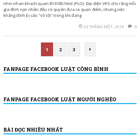
nhin-nhan-khach-quan-814180.html (PLO)- Đại diện VKS cho rằng mỗi
gia đình nạn nhân đều có quyền đưa ra quan điểm, nhưng việc
khẳng định bị cáo “vô tội” trong khi đang
23 THÁNG MỘT, 2019
0
1
2
3
FANPAGE FACEBOOK LUẬT CÔNG BÌNH
FANPAGE FACEBOOK LUẬT NGƯỜI NGHÈO
BÀI ĐỌC NHIỀU NHẤT