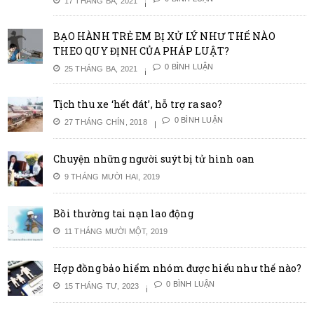
17 THÁNG BA, 2021
BẠO HÀNH TRẺ EM BỊ XỬ LÝ NHƯ THẾ NÀO
THEO QUY ĐỊNH CỦA PHÁP LUẬT?
0 BÌNH LUẬN
25 THÁNG BA, 2021
Tịch thu xe ‘hết đát’, hỗ trợ ra sao?
0 BÌNH LUẬN
27 THÁNG CHÍN, 2018
Chuyện những người suýt bị tử hình oan
9 THÁNG MƯỜI HAI, 2019
Bồi thường tai nạn lao động
11 THÁNG MƯỜI MỘT, 2019
Hợp đồng bảo hiểm nhóm được hiểu như thế nào?
0 BÌNH LUẬN
15 THÁNG TƯ, 2023