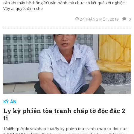
cản khi thấy hệ thống RO vận hành mà chưa có kết quả xét nghiệm.
Vậy ai quyết định cho
24 THÁNG MỘT, 2019
0
KỲ ÁN
Ly kỳ phiên tòa tranh chấp tờ độc đắc 2
tỉ
1046http://plo.vn/phap-luat/ly-ky-phien-toa-tranh-chap-to-doc-dac-