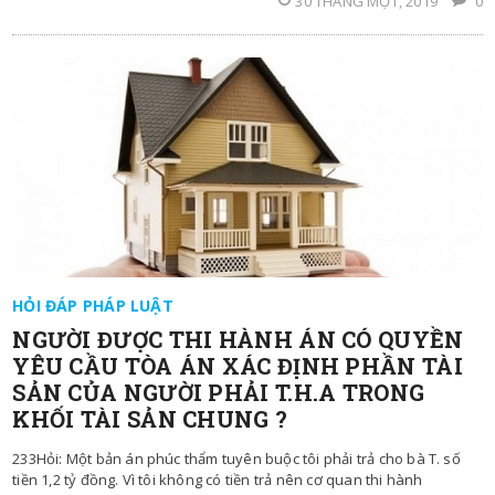
30 THÁNG MỘT, 2019
0
HỎI ĐÁP PHÁP LUẬT
NGƯỜI ĐƯỢC THI HÀNH ÁN CÓ QUYỀN
YÊU CẦU TÒA ÁN XÁC ĐỊNH PHẦN TÀI
SẢN CỦA NGƯỜI PHẢI T.H.A TRONG
KHỐI TÀI SẢN CHUNG ?
233Hỏi: Một bản án phúc thẩm tuyên buộc tôi phải trả cho bà T. số
tiền 1,2 tỷ đồng. Vì tôi không có tiền trả nên cơ quan thi hành