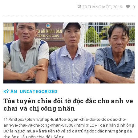
29 THÁNG MỘT, 2019
0
KỲ ÁN
UNCATEGORIZED
Tòa tuyên chia đôi tờ độc đắc cho anh ve
chai và chị công nhân
1178https://plo.vn/phap-luat/toa-tuyen-chia-doi-to-doc-dac-cho-
anh-ve-chai-va-chi-cong-nhan-815087.html (PLO)- Tòa nhận định ông
Dữ là người mua và trả tiền tờ vé số đã trúng độc đắc nhưng ông đã
cho ông Hậu nên chia đôi. Sáng