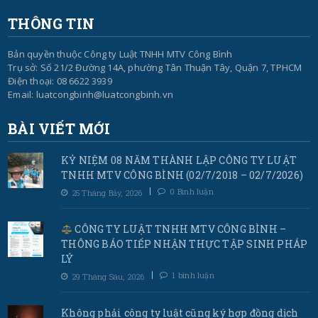
THÔNG TIN
Bản quyền thuộc Công ty Luật TNHH MTV Công Bình
Trụ sở: Số 21/2 Đường 14A, phường Tân Thuận Tây, Quận 7, TPHCM
Điện thoại: 08 6622 3939
Email: luatcongbinh@luatcongbinh.vn
BÀI VIẾT MỚI
KỶ NIỆM 08 NĂM THÀNH LẬP CÔNG TY LUẬT
TNHH MTV CÔNG BÌNH (02/7/2018 – 02/7/2026)
0 Bình luận
25 Tháng Bảy, 2026
CÔNG TY LUẬT TNHH MTV CÔNG BÌNH –
THÔNG BÁO TIẾP NHẬN THỰC TẬP SINH PHÁP
LÝ
1 bình luận
29 Tháng Sáu, 2026
Không phải công ty luật cũng ký hợp đồng dịch