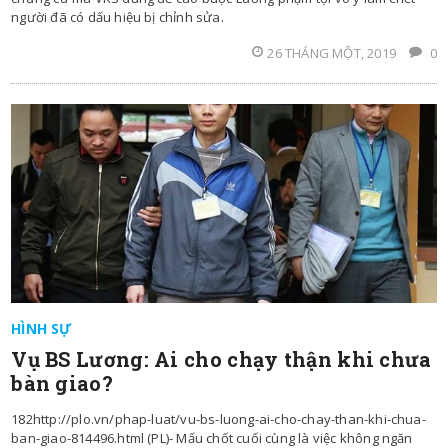
người đã có dấu hiệu bị chỉnh sửa.
26 THÁNG MỘT, 2019
0
HÌNH SỰ
Vụ BS Lương: Ai cho chạy thận khi chưa
bàn giao?
182http://plo.vn/phap-luat/vu-bs-luong-ai-cho-chay-than-khi-chua-
ban-giao-814496.html (PL)- Mấu chốt cuối cùng là việc không ngăn