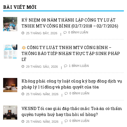
BÀI VIẾT MỚI
KỶ NIỆM 08 NĂM THÀNH LẬP CÔNG TY LUẬT
TNHH MTV CÔNG BÌNH (02/7/2018 – 02/7/2026)
0 BÌNH LUẬN
25 THÁNG BẢY, 2026
CÔNG TY LUẬT TNHH MTV CÔNG BÌNH –
THÔNG BÁO TIẾP NHẬN THỰC TẬP SINH PHÁP
LÝ
1 BÌNH LUẬN
29 THÁNG SÁU, 2026
Không phải công ty luật cũng ký hợp đồng dịch vụ
pháp lý 1 tỉ đồng và phán quyết của tòa
0 BÌNH LUẬN
25 THÁNG NĂM, 2026
VKSND Tối cao giải đáp thắc mắc: Toà án có thẩm
quyền tuyên huỷ hay thu hồi sổ hồng?
0 BÌNH LUẬN
25 THÁNG NĂM, 2026