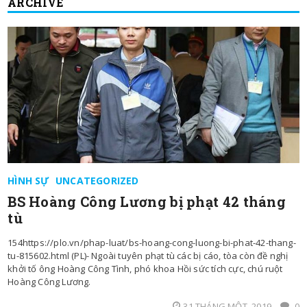
ARCHIVE
HÌNH SỰ
UNCATEGORIZED
BS Hoàng Công Lương bị phạt 42 tháng
tù
154https://plo.vn/phap-luat/bs-hoang-cong-luong-bi-phat-42-thang-
tu-815602.html (PL)- Ngoài tuyên phạt tù các bị cáo, tòa còn đề nghị
khởi tố ông Hoàng Công Tình, phó khoa Hồi sức tích cực, chú ruột
Hoàng Công Lương.
31 THÁNG MỘT, 2019
0