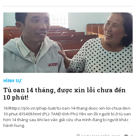
HÌNH SỰ
Tù oan 14 tháng, được xin lỗi chưa đến
10 phút!
169https://plo.vn/phap-luat/tu-oan-14-thang-duoc-xin-loi-chua-den-
10-phut-815409.html (PL)- TAND tỉnh Phú Yên xin lỗi người bị ở tù oan
hơn 14 tháng sau khi lao vào giải cứu cha mình đang bị người khác
hành hung.