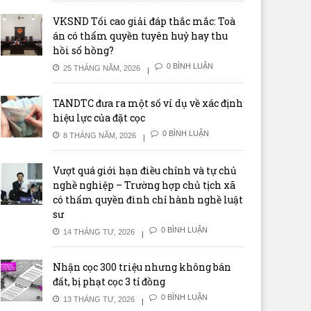
VKSND Tối cao giải đáp thắc mắc: Toà
án có thẩm quyền tuyên huỷ hay thu
hồi sổ hồng?
0 BÌNH LUẬN
25 THÁNG NĂM, 2026
TANDTC đưa ra một số ví dụ về xác định
hiệu lực của đặt cọc
0 BÌNH LUẬN
8 THÁNG NĂM, 2026
Vượt quá giới hạn điều chỉnh và tự chủ
nghề nghiệp – Trường hợp chủ tịch xã
có thẩm quyền đình chỉ hành nghề luật
sư
0 BÌNH LUẬN
14 THÁNG TƯ, 2026
Nhận cọc 300 triệu nhưng không bán
đất, bị phạt cọc 3 tỉ đồng
0 BÌNH LUẬN
13 THÁNG TƯ, 2026