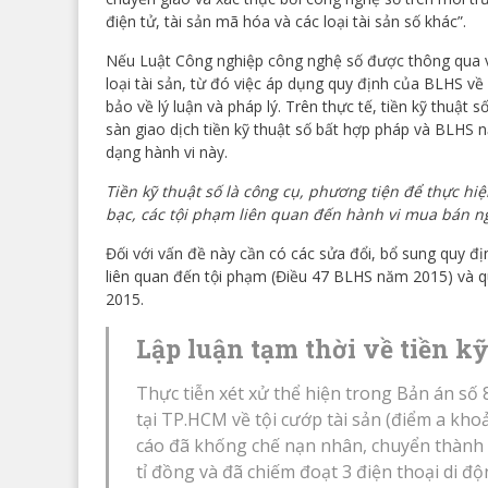
điện tử, tài sản mã hóa và các loại tài sản số khác”.
Nếu Luật Công nghiệp công nghệ số được thông qua và 
loại tài sản, từ đó việc áp dụng quy định của BLHS v
bảo về lý luận và pháp lý. Trên thực tế, tiền kỹ thuật 
sàn giao dịch tiền kỹ thuật số bất hợp pháp và BLHS 
dạng hành vi này.
Tiền kỹ thuật số là công cụ, phương tiện để thực hi
bạc, các tội phạm liên quan đến hành vi mua bán 
Đối với vấn đề này cần có các sửa đổi, bổ sung quy địn
liên quan đến tội phạm (Điều 47 BLHS năm 2015) và 
2015.
Lập luận tạm thời về tiền kỹ
Thực tiễn xét xử thể hiện trong Bản án s
tại TP.HCM về tội cướp tài sản (điểm a kh
cáo đã khống chế nạn nhân, chuyển thành cô
tỉ đồng và đã chiếm đoạt 3 điện thoại di độ