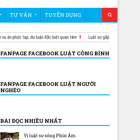
TƯ VẤN
TUYỂN DỤNG
 phức tạp, dư luận đặc biệt quan tâm
Luật sư gặp bị cáo ở trại tạm giam
FANPAGE FACEBOOK LUẬT CÔNG BÌNH
FANPAGE FACEBOOK LUẬT NGƯỜI
NGHÈO
BÀI ĐỌC NHIỀU NHẤT
Vị luật sư sống Phúc Âm