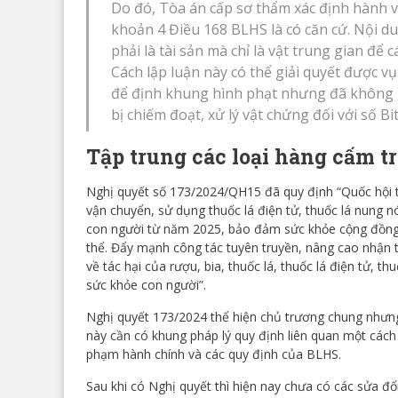
Do đó, Tòa án cấp sơ thẩm xác định hành vi
khoản 4 Điều 168 BLHS là có căn cứ. Nội d
phải là tài sản mà chỉ là vật trung gian để
Cách lập luận này có thể giải quyết được vụ
để định khung hình phạt nhưng đã không giả
bị chiếm đoạt, xử lý vật chứng đối với số Bit
Tập trung các loại hàng cấm 
Nghị quyết số 173/2024/QH15 đã quy định “Quốc hội t
vận chuyển, sử dụng thuốc lá điện tử, thuốc lá nung nó
con người từ năm 2025, bảo đảm sức khỏe cộng đồng, t
thể. Đẩy mạnh công tác tuyên truyền, nâng cao nhận th
về tác hại của rượu, bia, thuốc lá, thuốc lá điện tử, th
sức khỏe con người”.
Nghị quyết 173/2024 thể hiện chủ trương chung nhưng 
này cần có khung pháp lý quy định liên quan một các
phạm hành chính và các quy định của BLHS.
Sau khi có Nghị quyết thì hiện nay chưa có các sửa đ