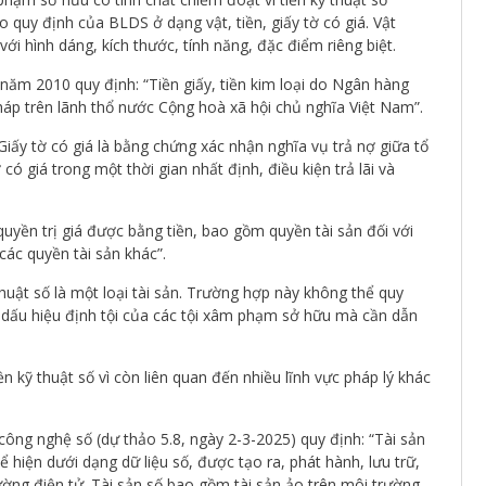
 quy định của BLDS ở dạng vật, tiền, giấy tờ có giá. Vật
 với hình dáng, kích thước, tính năng, đặc điểm riêng biệt.
ăm 2010 quy định: “Tiền giấy, tiền kim loại do Ngân hàng
áp trên lãnh thổ nước Cộng hoà xã hội chủ nghĩa Việt Nam”.
ấy tờ có giá là bằng chứng xác nhận nghĩa vụ trả nợ giữa tổ
có giá trong một thời gian nhất định, điều kiện trả lãi và
uyền trị giá được bằng tiền, bao gồm quyền tài sản đối với
các quyền tài sản khác”.
huật số là một loại tài sản. Trường hợp này không thể quy
ào dấu hiệu định tội của các tội xâm phạm sở hữu mà cần dẫn
ền kỹ thuật số vì còn liên quan đến nhiều lĩnh vực pháp lý khác
ông nghệ số (dự thảo 5.8, ngày 2-3-2025) quy định: “Tài sản
ể hiện dưới dạng dữ liệu số, được tạo ra, phát hành, lưu trữ,
ường điện tử. Tài sản số bao gồm tài sản ảo trên môi trường