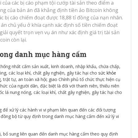
 của các bị cáo phạm tội cướp tài sản theo điểm a
ung của bản án đã khẳng định tiền ảo Bitcoin không
 các bị cáo chiếm đoạt được 18,88 tỉ đồng của nạn nhân.
 án chủ yếu ở khía cạnh xác định số tiền chiếm đoạt
i quyết trọn vẹn vụ án như xác định giá trị tài sản
coin còn lại.
trong danh mục hàng cấm
hống nhất cấm sản xuất, kinh doanh, nhập khẩu, chứa chấp,
ng, các loại khí, chất gây nghiện, gây tác hại cho
sức khỏe
rật tự, an toàn xã hội; giao Chính phủ tổ chức thực hiện cụ
ức của người dân, đặc biệt là đối với thanh niên, thiếu niên
uốc lá nung nóng, các loại khí, chất gây nghiện, gây tác hại cho
để xử lý các hành vi vi phạm liên quan đến các đối tượng
h đồng bộ từ quy định trong danh mục hàng cấm đến xử lý vi
ổi, bổ sung liên quan đến danh mục hàng cấm theo quy định