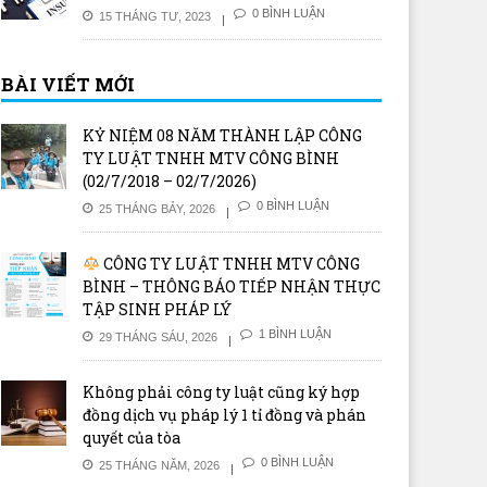
0 BÌNH LUẬN
15 THÁNG TƯ, 2023
BÀI VIẾT MỚI
KỶ NIỆM 08 NĂM THÀNH LẬP CÔNG
TY LUẬT TNHH MTV CÔNG BÌNH
(02/7/2018 – 02/7/2026)
0 BÌNH LUẬN
25 THÁNG BẢY, 2026
CÔNG TY LUẬT TNHH MTV CÔNG
BÌNH – THÔNG BÁO TIẾP NHẬN THỰC
TẬP SINH PHÁP LÝ
1 BÌNH LUẬN
29 THÁNG SÁU, 2026
Không phải công ty luật cũng ký hợp
đồng dịch vụ pháp lý 1 tỉ đồng và phán
quyết của tòa
0 BÌNH LUẬN
25 THÁNG NĂM, 2026