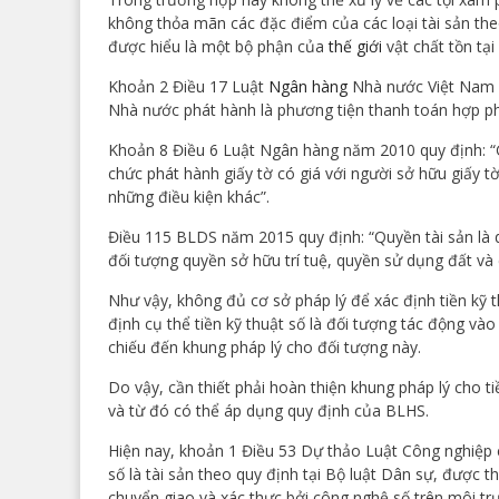
không thỏa mãn các đặc điểm của các loại tài sản theo
được hiểu là một bộ phận của
thế giới
vật chất tồn tại
Khoản 2 Điều 17 Luật
Ngân hàng
Nhà nước Việt Nam n
Nhà nước phát hành là phương tiện thanh toán hợp ph
Khoản 8 Điều 6 Luật Ngân hàng năm 2010 quy định: “Gi
chức phát hành giấy tờ có giá với người sở hữu giấy tờ 
những điều kiện khác”.
Điều 115 BLDS năm 2015 quy định: “Quyền tài sản là q
đối tượng quyền sở hữu trí tuệ, quyền sử dụng đất và 
Như vậy, không đủ cơ sở pháp lý để xác định tiền kỹ t
định cụ thể tiền kỹ thuật số là đối tượng tác động v
chiếu đến khung pháp lý cho đối tượng này.
Do vậy, cần thiết phải hoàn thiện khung pháp lý cho ti
và từ đó có thể áp dụng quy định của BLHS.
Hiện nay, khoản 1 Điều 53 Dự thảo Luật Công nghiệp c
số là tài sản theo quy định tại Bộ luật Dân sự, được th
chuyển giao và xác thực bởi công nghệ số trên môi tr