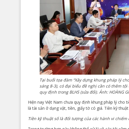
Tại buổi tọa đàm “Xây dựng khung pháp lý cho 
sáng 8-3), có đại biểu đề nghị cần có thêm tội
quy định trong BLHS (sửa đổi). Ảnh: HOÀNG 
Hiện nay Việt Nam chưa quy định khung pháp lý cho tiề
là tài sản ở dạng vật, tiền, giấy tờ có giá. Tiền kỹ thu
Tiền kỹ thuật số là đối tượng của các hành vi chiếm
Trong trường hợp này không thể xử lý về các tội xâm p