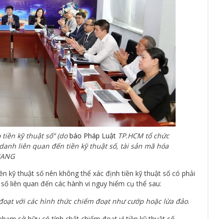
tiền kỹ thuật số” (do
báo Pháp Luật
TP.HCM tổ chức
 danh liên quan đến tiền kỹ thuật số, tài sản mã hóa
GIANG
n kỹ thuật số nên không thể xác định tiền kỹ thuật số có phải
ật số liên quan đến các hành vi nguy hiểm cụ thể sau:
 đoạt với các hình thức chiếm đoạt như cướp hoặc lừa đảo
.
hạm sở hữu có tính chất chiếm đoạt vì tiền kỹ thuật số