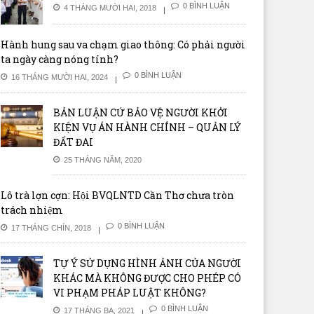
0 BÌNH LUẬN
4 THÁNG MƯỜI HAI, 2018
Hành hung sau va chạm giao thông: Có phải người
ta ngày càng nóng tính?
0 BÌNH LUẬN
16 THÁNG MƯỜI HAI, 2024
BẢN LUẬN CỨ BẢO VỆ NGƯỜI KHỞI
KIỆN VỤ ÁN HÀNH CHÍNH – QUẢN LÝ
ĐẤT ĐAI
25 THÁNG NĂM, 2020
Lô trà lợn cợn: Hội BVQLNTD Cần Thơ chưa tròn
trách nhiệm
0 BÌNH LUẬN
17 THÁNG CHÍN, 2018
TỰ Ý SỬ DỤNG HÌNH ẢNH CỦA NGƯỜI
KHÁC MÀ KHÔNG ĐƯỢC CHO PHÉP CÓ
VI PHẠM PHÁP LUẬT KHÔNG?
0 BÌNH LUẬN
17 THÁNG BA, 2021