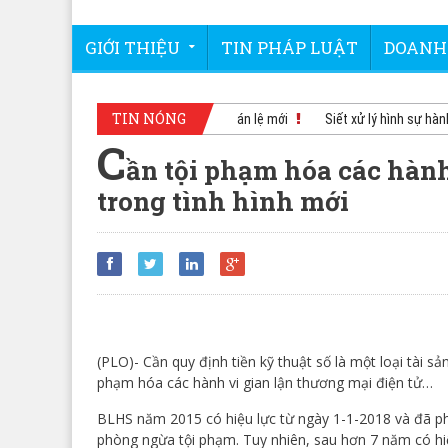
GIỚI THIỆU
TIN PHÁP LUẬT
DOANH
TIN NÓNG
TAND Tối cao công bố 10 án lệ mới
Siết xử lý hình sự hành vi g
C
ần tội phạm hóa các hành
trong tình hình mới
(PLO)- Cần quy định tiền kỹ thuật số là một loại tài s
phạm hóa các hành vi gian lận thương mại điện tử…
BLHS năm 2015 có hiệu lực từ ngày 1-1-2018 và đã ph
phòng ngừa tội phạm. Tuy nhiên, sau hơn 7 năm có hi