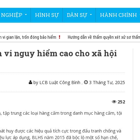
 NGHIỆP
HÌNH SỰ
DÂN SỰ
HÀNH CHÍNH
ian lận, trốn đóng bảo hiểm
Hướng dẫn về thẩm quyền xét xử sơ thẩm vụ án
 vi nguy hiểm cao cho xã hội
by LCB Luật Công Bình
,
3 Tháng Tư, 2025
252
ản, tập trung các loại hàng cấm trong danh mục hàng cấm, tội
át huy được các hiệu quả tích cực trong đấu tranh chống và
ệu lực áp dụng, BLHS năm 2015 đã bộc lộ một số hạn chế,