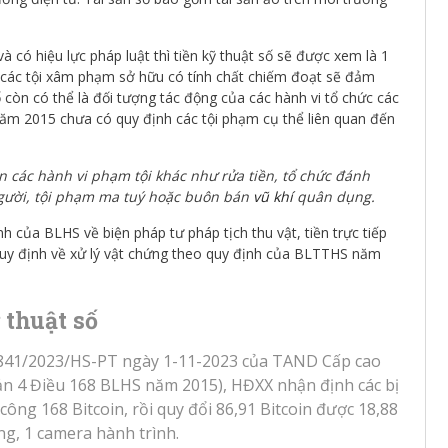
có hiệu lực pháp luật thì tiền kỹ thuật số sẽ được xem là 1
ề các tội xâm phạm sở hữu có tính chất chiếm đoạt sẽ đảm
số còn có thể là đối tượng tác động của các hành vi tổ chức các
năm 2015 chưa có quy định các tội phạm cụ thể liên quan đến
ện các hành vi phạm tội khác như rửa tiền, tổ chức đánh
người, tội phạm ma tuý hoặc buôn bán
vũ khí
quân dụng.
h của BLHS về biện pháp tư pháp tịch thu vật, tiền trực tiếp
quy định về xử lý vật chứng theo quy định của BLTTHS năm
 thuật số
ố 841/2023/HS-PT ngày 1-11-2023 của TAND Cấp cao
oản 4 Điều 168 BLHS năm 2015), HĐXX nhận định các bị
ng 168 Bitcoin, rồi quy đổi 86,91 Bitcoin được 18,88
ng, 1 camera hành trình.