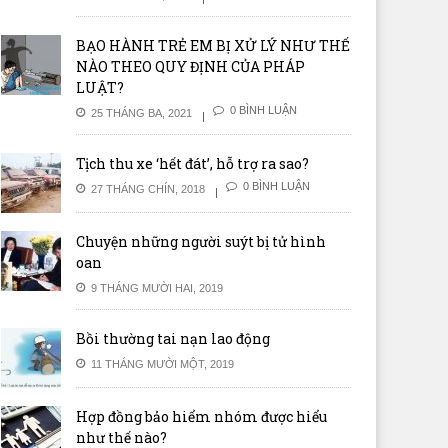
BẠO HÀNH TRẺ EM BỊ XỬ LÝ NHƯ THẾ
NÀO THEO QUY ĐỊNH CỦA PHÁP
LUẬT?
0 BÌNH LUẬN
25 THÁNG BA, 2021
Tịch thu xe ‘hết đát’, hỗ trợ ra sao?
0 BÌNH LUẬN
27 THÁNG CHÍN, 2018
Chuyện những người suýt bị tử hình
oan
9 THÁNG MƯỜI HAI, 2019
Bồi thường tai nạn lao động
11 THÁNG MƯỜI MỘT, 2019
Hợp đồng bảo hiểm nhóm được hiểu
như thế nào?