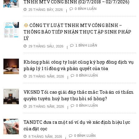
TNHH MTV CÔNG BÌNH (02/7/2018 – 02/7/2026)
0 BÌNH LUẬN
25 THÁNG BẢY, 2026
CÔNG TY LUẬT TNHH MTV CÔNG BÌNH –
THÔNG BÁO TIẾP NHẬN THỰC TẬP SINH PHÁP
LÝ
1 BÌNH LUẬN
29 THÁNG SÁU, 2026
Không phải công ty luật cũng ký hợp đồng dịch vụ
pháp lý 1 tỉ đồng và phán quyết của tòa
0 BÌNH LUẬN
25 THÁNG NĂM, 2026
VKSND Tối cao giải đáp thắc mắc: Toà án có thẩm
quyền tuyên huỷ hay thu hồi sổ hồng?
0 BÌNH LUẬN
25 THÁNG NĂM, 2026
TANDTC đưa ra một số ví dụ về xác định hiệu lực
của đặt cọc
0 BÌNH LUẬN
8 THÁNG NĂM, 2026