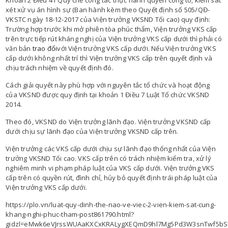
Khoản 2 Điều 41 Quy chế công tác thực hành quyền công tố, kiểm sát
xét xử vụ án hình sự (Ban hành kèm theo Quyết định số 505/QĐ-
VKSTC ngày 18-12-2017 của Viện trưởng VKSND Tối cao) quy định:
Trường hợp trước khi mở phiên tòa phúc thẩm, Viện trưởng VKS cấp
trên trực tiếp rút kháng nghị của Viện trưởng VKS cấp dưới thì phải có
văn bản
trao đổi
với Viện trưởng VKS cấp dưới. Nếu Viện trưởng VKS
cấp dưới không nhất trí thì Viện trưởng VKS cấp trên quyết định và
chịu trách nhiệm về quyết định đó.
Cách giải quyết này phù hợp với nguyên tắc tổ chức và hoạt động
của VKSND được quy định tại khoản 1 Điều 7 Luật Tổ chức VKSND
2014.
Theo đó, VKSND do Viện trưởng lãnh đạo. Viện trưởng VKSND cấp
dưới chịu sự lãnh đạo của Viện trưởng VKSND cấp trên.
Viện trưởng các VKS cấp dưới chịu sự lãnh đạo thống nhất của Viện
trưởng VKSND Tối cao. VKS cấp trên có trách nhiệm kiểm tra, xử lý
nghiêm minh vi phạm pháp luật của VKS cấp dưới. Viện trưởng VKS
cấp trên có quyền rút, đình chỉ, hủy bỏ quyết định trái pháp luật của
Viện trưởng VKS cấp dưới.
https://plo.vn/luat-quy-dinh-the-nao-ve-viec-2-vien-kiem-sat-cung-
khang-nghi-phuc-tham-post861790.html?
gidzl=eMwk6eVJrssWUAaKXCxKRALygXEQmD9hl7Mg5Pd3W3snTwf5bS