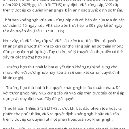
năm 2021, 2025; gọi tắt là BLTTHS) quy định VKS cùng cấp, VKS cấp
trên trực tiếp có quyền kháng nghị bản án hoặc quyết định sơ thẩm.
Thời hạn kháng nghị của VKS cùng cấp đối với bản án của tòa án cấp
sơ thẩm là 15 ngày, của VKS cấp trên trực tiếp là 30 ngày kể từ ngày
tòa án tuyên án (Điều 337 BLTTHS).
Như vậy, cả VKS cùng cấp và VKS cấp trên trực tiếp đều có quyền
kháng nghị phúc thẩm khi có căn cứ cho rằng bản án sơ thẩm không
đúng quy định pháp luật. Tuy nhiên, về lý thuyết lẫn thực tiễn có thể
xảy ra các trường hợp sau:
– Trường hợp thứ nhất là hai quyết định kháng nghị bổ sung cho
nhau. Đối với trường hợp này, tòa án sẽ xem xét cả hai quyết định
kháng nghị.
– Trường hợp thứ hai là hai quyết kháng nghị mâu thuẫn nhau. Đối
với trường hợp này, VKS cùng cấp và VKS cấp trên trực tiếp có thể áp
dụng các quy định sau đây để giải quyết.
Theo khoản 1 Điều 342 BLTTHS, trước khi bắt đầu
phiên tòa
hoặc tại
phiên tòa phúc thẩm, VKS ra quyết định kháng nghị hoặc VKS cấp
trên trực tiếp có quyền rút một phần hoặc toàn bộ kháng nghị.