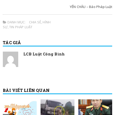
YẾN CHÂU – Báo Pháp Luật
DANH MỤC:
CHIA SẺ
,
HÌNH
SỰ
,
TIN PHÁP LUẬT
TÁC GIẢ
LCB Luật Công Bình
BÀI VIẾT LIÊN QUAN