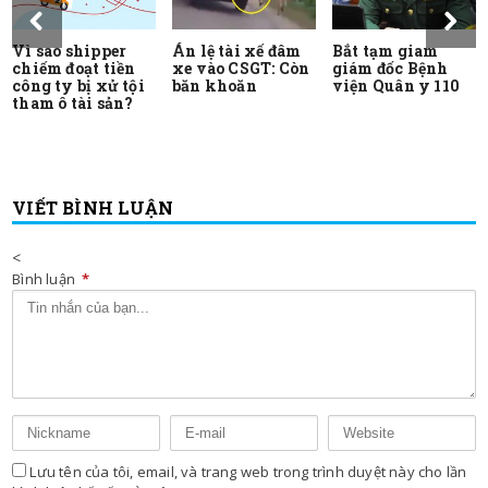
Vì sao shipper
Án lệ tài xế đâm
Bắt tạm giam
chiếm đoạt tiền
xe vào CSGT: Còn
giám đốc Bệnh
công ty bị xử tội
băn khoăn
viện Quân y 110
tham ô tài sản?
VIẾT BÌNH LUẬN
<
Bình luận
*
Lưu tên của tôi, email, và trang web trong trình duyệt này cho lần