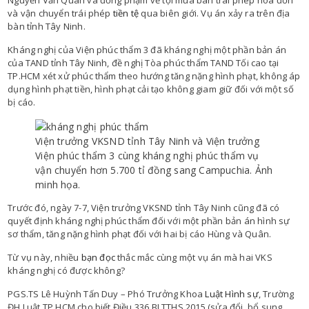
Nguyễn Văn Quân và đồng phạm về tội mua bán trái phép hoá đơn
và vận chuyển trái phép
tiền tệ
qua biên giới. Vụ án xảy ra trên địa
bàn tỉnh Tây Ninh.
Kháng nghị của Viện phúc thẩm 3 đã kháng nghị một phần bản án
của TAND tỉnh Tây Ninh, đề nghị Tòa phúc thẩm TAND Tối cao tại
TP.HCM xét xử phúc thẩm theo hướng tăng nặng hình phạt, không áp
dụng hình phạt tiền, hình phạt cải tạo không giam giữ đối với một số
bị cáo.
Viện trưởng VKSND tỉnh Tây Ninh và Viện trưởng
Viện phúc thẩm 3 cùng kháng nghị phúc thẩm vụ
vận chuyển hơn 5.700 tỉ đồng sang Campuchia. Ảnh
minh họa.
Trước đó, ngày 7-7, Viện trưởng VKSND tỉnh Tây Ninh cũng đã có
quyết định kháng nghị phúc thẩm đối với một phần bản án hình sự
sơ thẩm, tăng nặng hình phạt đối với hai bị cáo Hùng và Quân.
Từ vụ này, nhiều
bạn đọc
thắc mắc cùng một vụ án mà hai VKS
kháng nghị có được không?
PGS.TS Lê Huỳnh Tấn Duy – Phó Trưởng Khoa
Luật Hình sự
, Trường
ĐH Luật TP.HCM cho biết Điều 336 BLTTHS 2015 (sửa đổi, bổ sung