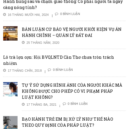
Hành hung sau va chạm giao thông: Có phải người ta ngày
càng nóng tính?
0 BÌNH LUẬN
16 THÁNG MƯỜI HAI, 2024
BẢN LUẬN CỨ BẢO VỆ NGƯỜI KHỞI KIỆN VỤ ÁN
HÀNH CHÍNH – QUẢN LÝ ĐẤT ĐAI
25 THÁNG NĂM, 2020
Lô trà lợn cợn: Hội BVQLNTD Cần Thơ chưa tròn trách
nhiệm
0 BÌNH LUẬN
17 THÁNG CHÍN, 2018
TỰ Ý SỬ DỤNG HÌNH ẢNH CỦA NGƯỜI KHÁC MÀ
KHÔNG ĐƯỢC CHO PHÉP CÓ VI PHẠM PHÁP
LUẬT KHÔNG?
0 BÌNH LUẬN
17 THÁNG BA, 2021
BẠO HÀNH TRẺ EM BỊ XỬ LÝ NHƯ THẾ NÀO
THEO QUY ĐỊNH CỦA PHÁP LUẬT?