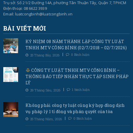
Trụ sở: Số 21/2 Đường 14A, phường Tân Thuận Tây, Quận 7, TPHCM
Điện thoại: 08 6622 3939
Email: luatcongbinh@luatcongbinh.vn
BÀI VIẾT MỚI
KỶ NIỆM 08 NĂM THÀNH LẬP CÔNG TY LUẬT
TNHH MTV CÔNG BÌNH (02/7/2018 – 02/7/2026)
0 Bình luận
25 Tháng Bảy, 2026
CÔNG TY LUẬT TNHH MTV CÔNG BÌNH –
THÔNG BÁO TIẾP NHẬN THỰC TẬP SINH PHÁP
LÝ
1 bình luận
29 Tháng Sáu, 2026
Không phải công ty luật cũng ký hợp đồng dịch
vụ pháp lý 1 tỉ đồng và phán quyết của tòa
0 Bình luận
25 Tháng Năm, 2026