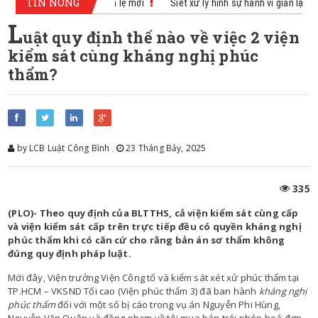
TIN NÓNG
AND Tối cao công bố 10 án lệ mới
Siết xử lý hình sự hành vi gian lận, t
L
uật quy định thế nào về việc 2 viện
kiểm sát cùng kháng nghị phúc
thẩm?
by LCB Luật Công Bình
,
23 Tháng Bảy, 2025
335
(PLO)- Theo quy định của BLTTHS, cả viện kiểm sát cùng cấp
và viện kiểm sát cấp trên trực tiếp đều có quyền kháng nghị
phúc thẩm khi có căn cứ cho rằng bản án sơ thẩm không
đúng quy định pháp luật.
Mới đây, Viện trưởng Viện Công tố và kiểm sát xét xử phúc thẩm tại
TP.HCM – VKSND Tối cao (Viện phúc thẩm 3) đã ban hành
kháng nghị
phúc thẩm
đối với một số bị cáo trong vụ án Nguyễn Phi Hùng,