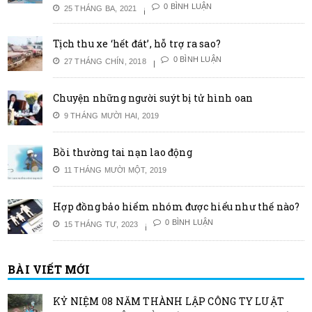
0 BÌNH LUẬN
25 THÁNG BA, 2021
Tịch thu xe ‘hết đát’, hỗ trợ ra sao?
0 BÌNH LUẬN
27 THÁNG CHÍN, 2018
Chuyện những người suýt bị tử hình oan
9 THÁNG MƯỜI HAI, 2019
Bồi thường tai nạn lao động
11 THÁNG MƯỜI MỘT, 2019
Hợp đồng bảo hiểm nhóm được hiểu như thế nào?
0 BÌNH LUẬN
15 THÁNG TƯ, 2023
BÀI VIẾT MỚI
KỶ NIỆM 08 NĂM THÀNH LẬP CÔNG TY LUẬT