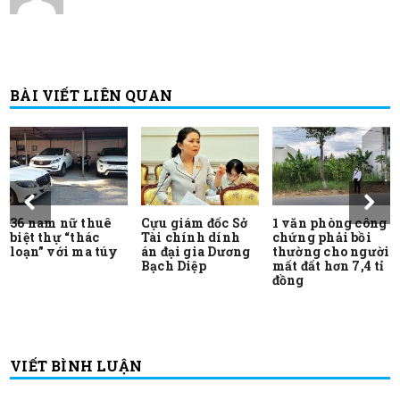
BÀI VIẾT LIÊN QUAN
36 nam nữ thuê
Cựu giám đốc Sở
1 văn phòng công
biệt thự “thác
Tài chính dính
chứng phải bồi
loạn” với ma túy
án đại gia Dương
thường cho người
Bạch Diệp
mất đất hơn 7,4 tỉ
đồng
VIẾT BÌNH LUẬN