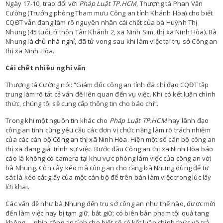
Ngày 17-10, trao đổi với
Pháp Luật TP.HCM
, Thượng tá Phan Văn
Cường (Trưởng phòng Tham mưu Công an tỉnh Khánh Hòa) cho biết
CQĐT vẫn đang làm rõ nguyên nhân cái chết của bà Huỳnh Thị
Nhung (45 tuổi, ở thôn Tân Khánh 2, xã Ninh Sim, thị xã Ninh Hòa). Bà
Nhung là
chủ nhà nghỉ
, đã tử vong sau khi làm việc tại trụ sở Công an
thị xã Ninh Hòa.
Cái chết nhiều nghi vấn
Thượng tá Cường nói: “Giám đốc công an tỉnh đã chỉ đạo CQĐT tập
trung làm rõ tất cả vấn đề liên quan đến vụ việc. Khi có kết luận chính
thức, chúng tôi sẽ cung cấp thông tin cho báo chí”.
Trong khi một nguồn tin khác cho
Pháp Luật TP.HCM
hay lãnh đạo
công an tỉnh cũng yêu cầu các đơn vị chức năng làm rõ trách nhiệm
của các cán bộ
Công an thị xã Ninh Hòa
. Hiện một số cán bộ công an
thị xã đang giải trình sự việc. Bước đầu Công an thị xã Ninh Hòa báo
cáo là không có camera tại khu vực phòng làm việc của công an với
bà Nhung. Còn cây kéo mà công an cho rằng bà Nhung dùng để tự
sát là kéo cắt giấy của một cán bộ để trên bàn làm việc trong lúc lấy
lời khai.
Các vấn đề như bà Nhung đến trụ sở công an như thế nào, được mời
đến làm việc hay bị tạm giữ, bắt giữ; có biên bản phạm tội quả tang
không…, phía công an tỉnh cho biết sẽ có kết luận chính thức và trả