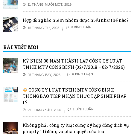
11 THÁNG MƯỜI MỘT, 2019
Hợp đồng bảo hiểm nhóm được hiểu như thế nào?
0 BÌNH LUẬN
15 THÁNG TƯ, 2023
BÀI VIẾT MỚI
KỶ NIỆM 08 NĂM THÀNH LẬP CÔNG TY LUẬT
TNHH MTV CÔNG BÌNH (02/7/2018 – 02/7/2026)
0 BÌNH LUẬN
25 THÁNG BẢY, 2026
CÔNG TY LUẬT TNHH MTV CÔNG BÌNH –
THÔNG BÁO TIẾP NHẬN THỰC TẬP SINH PHÁP
LÝ
1 BÌNH LUẬN
29 THÁNG SÁU, 2026
Không phải công ty luật cũng ký hợp đồng dịch vụ
pháp lý 1 tỉ đồng và phán quyết của tòa