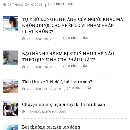
0 BÌNH LUẬN
17 THÁNG CHÍN, 2018
TỰ Ý SỬ DỤNG HÌNH ẢNH CỦA NGƯỜI KHÁC MÀ
KHÔNG ĐƯỢC CHO PHÉP CÓ VI PHẠM PHÁP
LUẬT KHÔNG?
0 BÌNH LUẬN
17 THÁNG BA, 2021
BẠO HÀNH TRẺ EM BỊ XỬ LÝ NHƯ THẾ NÀO
THEO QUY ĐỊNH CỦA PHÁP LUẬT?
0 BÌNH LUẬN
25 THÁNG BA, 2021
Tịch thu xe ‘hết đát’, hỗ trợ ra sao?
0 BÌNH LUẬN
27 THÁNG CHÍN, 2018
Chuyện những người suýt bị tử hình oan
9 THÁNG MƯỜI HAI, 2019
Bồi thường tai nạn lao động