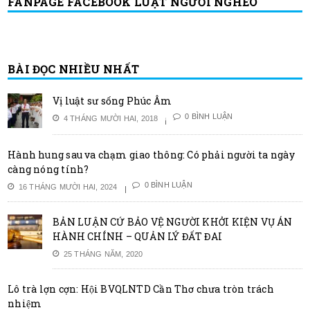
FANPAGE FACEBOOK LUẬT NGƯỜI NGHÈO
BÀI ĐỌC NHIỀU NHẤT
Vị luật sư sống Phúc Âm
0 BÌNH LUẬN
4 THÁNG MƯỜI HAI, 2018
Hành hung sau va chạm giao thông: Có phải người ta ngày
càng nóng tính?
0 BÌNH LUẬN
16 THÁNG MƯỜI HAI, 2024
BẢN LUẬN CỨ BẢO VỆ NGƯỜI KHỞI KIỆN VỤ ÁN
HÀNH CHÍNH – QUẢN LÝ ĐẤT ĐAI
25 THÁNG NĂM, 2020
Lô trà lợn cợn: Hội BVQLNTD Cần Thơ chưa tròn trách
nhiệm