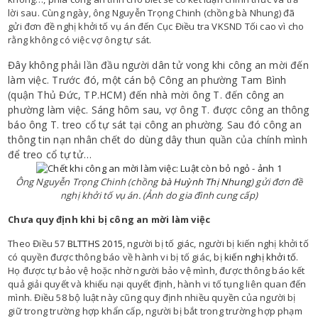
lời sau. Cùng ngày, ông Nguyễn Trọng Chinh (chồng bà Nhung) đã
gửi đơn đề nghị khởi tố vụ án đến Cục Điều tra VKSND Tối cao vì cho
rằng không có việc vợ ông tự sát.
Đây không phải lần đầu người dân tử vong khi công an mời đến
làm việc. Trước đó, một cán bộ Công an phường Tam Bình
(quận Thủ Đức, TP.HCM) đến nhà mời ông T. đến công an
phường làm việc. Sáng hôm sau, vợ ông T. được công an thông
báo ông T. treo cổ tự sát tại công an phường. Sau đó công an
thông tin nạn nhân chết do dùng dây thun quần của chính mình
để treo cổ tự tử…
Ông Nguyễn Trọng Chinh (chồng
bà Huỳnh Thị Nhung
) gửi đơn đề
nghị khởi tố vụ án. (Ảnh do gia đình cung cấp)
Chưa quy định khi bị công an mời làm việc
Theo Điều 57
BLTTHS 2015
, người bị tố giác, người bị kiến nghị khởi tố
có quyền được thông báo về hành vi bị tố giác, bị
kiến nghị khởi tố
.
Họ được tự bảo vệ hoặc nhờ người bảo vệ mình, được thông báo kết
quả giải quyết và khiếu nại quyết định, hành vi tố tụng liên quan đến
mình. Điều 58 bộ luật này cũng quy định nhiều quyền của người bị
giữ trong trường hợp khẩn cấp, người bị bắt trong trường hợp phạm