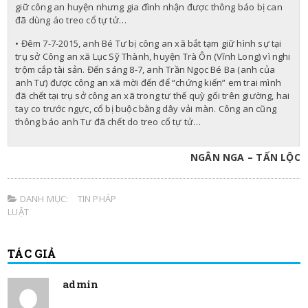
giữ công an huyện nhưng gia đình nhận được thông báo bị can
đã dùng áo treo cổ tự tử…
• Đêm 7-7-2015, anh Bé Tư bị công an xã bắt tạm giữ hình sự tại
trụ sở Công an xã Lục Sỹ Thành, huyện Trà Ôn (Vĩnh Long) vì nghi
trộm cắp tài sản. Đến sáng 8-7, anh Trần Ngọc Bé Ba (anh của
anh Tư) được công an xã mời đến để “chứng kiến” em trai mình
đã chết tại trụ sở công an xã trong tư thế quỳ gối trên giường, hai
tay co trước ngực, cổ bị buộc bằng dây vải màn. Công an cũng
thông báo anh Tư đã chết do treo cổ tự tử…
NGÂN NGA – TẤN LỘC
DANH MỤC:
TIN PHÁP
LUẬT
TÁC GIẢ
admin