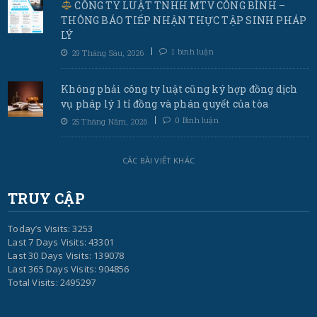
CÔNG TY LUẬT TNHH MTV CÔNG BÌNH –
THÔNG BÁO TIẾP NHẬN THỰC TẬP SINH PHÁP
LÝ
1 bình luận
29 Tháng Sáu, 2026
Không phải công ty luật cũng ký hợp đồng dịch
vụ pháp lý 1 tỉ đồng và phán quyết của tòa
0 Bình luận
25 Tháng Năm, 2026
CÁC BÀI VIẾT KHÁC
TRUY CẬP
Today’s Visits: 3253
Last 7 Days Visits: 43301
Last 30 Days Visits: 139078
Last 365 Days Visits: 904856
Total Visits: 2495297