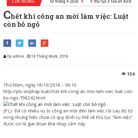
TIN NÓNG
ính sách mới có hiệu lực từ tháng 4-2026
9 thủ tục ở tòa án được thự
C
hết khi công an mời làm việc: Luật
còn bỏ ngỏ
by admin
,
18 Tháng Mười, 2018
134
Thứ Năm, ngày 18/10/2018 – 06:10
http://plo.vn/phap-luat/chet-khi-cong-an-moi-lam-viec-luat-con-
bo-ngo-798242.html
(PL)- Đã có nhiều vụ bị công an mời đến làm việc rồi sau đó tử
vong nhưng hiện chưa có quy định cụ thể về thủ tục “làm việc”
được coi là giai đoạn khá nhạy cảm này.