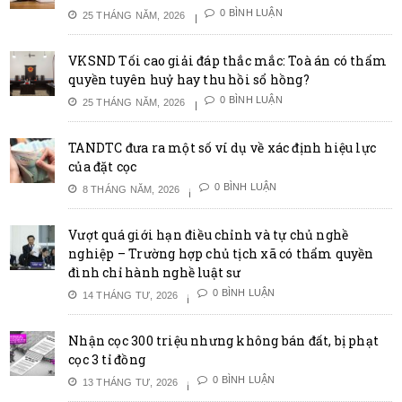
0 BÌNH LUẬN
25 THÁNG NĂM, 2026
VKSND Tối cao giải đáp thắc mắc: Toà án có thẩm
quyền tuyên huỷ hay thu hồi sổ hồng?
0 BÌNH LUẬN
25 THÁNG NĂM, 2026
TANDTC đưa ra một số ví dụ về xác định hiệu lực
của đặt cọc
0 BÌNH LUẬN
8 THÁNG NĂM, 2026
Vượt quá giới hạn điều chỉnh và tự chủ nghề
nghiệp – Trường hợp chủ tịch xã có thẩm quyền
đình chỉ hành nghề luật sư
0 BÌNH LUẬN
14 THÁNG TƯ, 2026
Nhận cọc 300 triệu nhưng không bán đất, bị phạt
cọc 3 tỉ đồng
0 BÌNH LUẬN
13 THÁNG TƯ, 2026