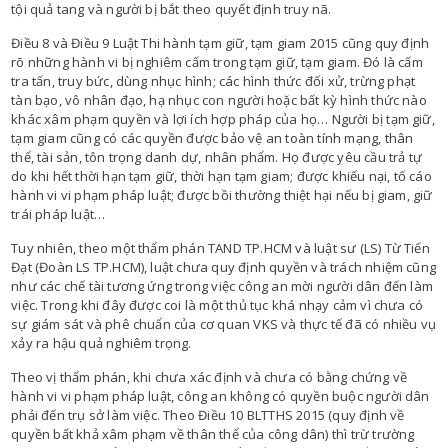
tội quả tang và người bị bắt theo quyết định truy nã.
Điều 8 và Điều 9 Luật Thi hành tạm giữ, tạm giam 2015 cũng quy định
rõ những hành vi bị nghiêm cấm trong tạm giữ, tạm giam. Đó là cấm
tra tấn, truy bức, dùng nhục hình; các hình thức đối xử, trừng phạt
tàn bạo, vô nhân đạo, hạ nhục con người hoặc bất kỳ hình thức nào
khác xâm phạm quyền và lợi ích hợp pháp của họ… Người bị tạm giữ,
tạm giam cũng có các quyền được bảo vệ an toàn tính mạng, thân
thể, tài sản, tôn trọng danh dự, nhân phẩm. Họ được yêu cầu trả tự
do khi hết thời hạn tạm giữ, thời hạn tạm giam; được khiếu nại, tố cáo
hành vi vi phạm pháp luật; được bồi thường thiệt hại nếu bị giam, giữ
trái pháp luật…
Tuy nhiên, theo một thẩm phán TAND TP.HCM và luật sư (LS) Từ Tiến
Đạt (Đoàn LS TP.HCM), luật chưa quy định quyền và trách nhiệm cũng
như các chế tài tương ứng trong việc công an mời người dân đến làm
việc. Trong khi đây được coi là một thủ tục khá nhạy cảm vì chưa có
sự giám sát và phê chuẩn của cơ quan VKS và thực tế đã có nhiều vụ
xảy ra hậu quả nghiêm trọng.
Theo vị thẩm phán, khi chưa xác định và chưa có bằng chứng về
hành vi vi phạm pháp luật, công an không có quyền buộc người dân
phải đến trụ sở làm việc. Theo Điều 10 BLTTHS 2015 (quy định về
quyền bất khả xâm phạm về thân thể của công dân) thì trừ trường