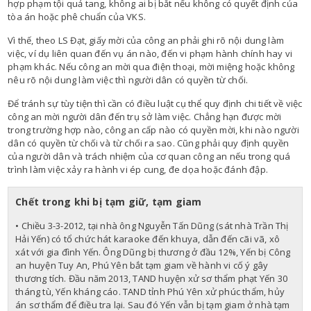
hợp phạm tội quả tang, không ai bị bắt nếu không có quyết định của
tòa án hoặc phê chuẩn của VKS.
Vì thế, theo LS Đạt, giấy mời của công an phải ghi rõ nội dung làm
việc, ví dụ liên quan đến vụ án nào, đến vi phạm hành chính hay vi
phạm khác. Nếu công an mời qua điện thoại, mời miệng hoặc không
nêu rõ nội dung làm việc thì người dân có quyền từ chối.
Để tránh sự tùy tiện thì cần có điều luật cụ thể quy định chi tiết về việc
công an mời người dân đến trụ sở làm việc. Chẳng hạn được mời
trong trường hợp nào, công an cấp nào có quyền mời, khi nào người
dân có quyền từ chối và từ chối ra sao. Cũng phải quy định quyền
của người dân và trách nhiệm của cơ quan công an nếu trong quá
trình làm việc xảy ra hành vi ép cung, đe dọa hoặc đánh đập.
Chết trong khi bị tạm giữ, tạm giam
• Chiều 3-3-2012, tại nhà ông Nguyễn Tấn Dũng (sát nhà Trần Thị
Hải Yến) có tổ chức hát karaoke đến khuya, dẫn đến cãi vã, xô
xát với gia đình Yến. Ông Dũng bị thương ở đầu 12%, Yến bị Công
an huyện Tuy An, Phú Yên bắt tạm giam về hành vi cố ý gây
thương tích. Đầu năm 2013, TAND huyện xử sơ thẩm phạt Yến 30
tháng tù, Yến kháng cáo. TAND tỉnh Phú Yên xử phúc thẩm, hủy
án sơ thẩm để điều tra lại. Sau đó Yến vẫn bị tạm giam ở nhà tạm