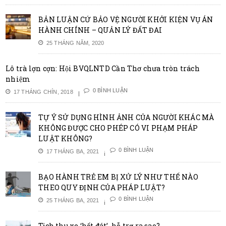
BẢN LUẬN CỨ BẢO VỆ NGƯỜI KHỞI KIỆN VỤ ÁN
HÀNH CHÍNH – QUẢN LÝ ĐẤT ĐAI
25 THÁNG NĂM, 2020
Lô trà lợn cợn: Hội BVQLNTD Cần Thơ chưa tròn trách
nhiệm
0 BÌNH LUẬN
17 THÁNG CHÍN, 2018
TỰ Ý SỬ DỤNG HÌNH ẢNH CỦA NGƯỜI KHÁC MÀ
KHÔNG ĐƯỢC CHO PHÉP CÓ VI PHẠM PHÁP
LUẬT KHÔNG?
0 BÌNH LUẬN
17 THÁNG BA, 2021
BẠO HÀNH TRẺ EM BỊ XỬ LÝ NHƯ THẾ NÀO
THEO QUY ĐỊNH CỦA PHÁP LUẬT?
0 BÌNH LUẬN
25 THÁNG BA, 2021
Tịch thu xe ‘hết đát’, hỗ trợ ra sao?