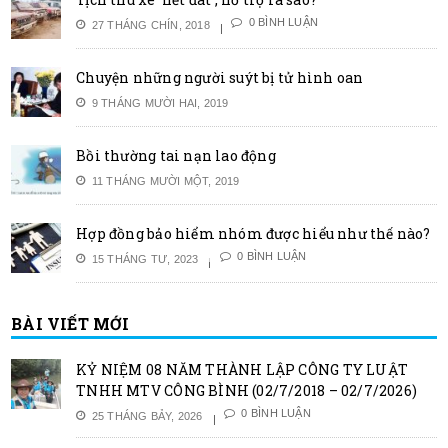
0 BÌNH LUẬN
27 THÁNG CHÍN, 2018
Chuyện những người suýt bị tử hình oan
9 THÁNG MƯỜI HAI, 2019
Bồi thường tai nạn lao động
11 THÁNG MƯỜI MỘT, 2019
Hợp đồng bảo hiểm nhóm được hiểu như thế nào?
0 BÌNH LUẬN
15 THÁNG TƯ, 2023
BÀI VIẾT MỚI
KỶ NIỆM 08 NĂM THÀNH LẬP CÔNG TY LUẬT
TNHH MTV CÔNG BÌNH (02/7/2018 – 02/7/2026)
0 BÌNH LUẬN
25 THÁNG BẢY, 2026