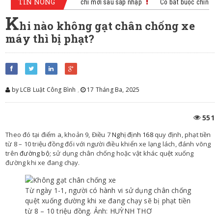
TIN NÓNG
hủ tục cấp sổ đỏ theo địa chỉ mới sau sáp nhập
Có bắt buộc chỉnh lý 
K
hi nào không gạt chân chống xe
máy thì bị phạt?
by LCB Luật Công Bình
,
17 Tháng Ba, 2025
551
Theo đó tại điểm a, khoản 9, Điều 7
Nghị định 168
quy định, phạt tiền
từ 8 – 10 triệu đồng đối với người điều khiển xe lạng lách, đánh võng
trên
đường bộ
; sử dụng chân chống hoặc vật khác quệt xuống
đường khi xe đang chạy.
Từ ngày 1-1, người có hành vi sử dụng chân chống
quệt xuống đường khi xe đang chạy sẽ bị phạt tiền
từ 8 – 10 triệu đồng. Ảnh: HUỲNH THƠ