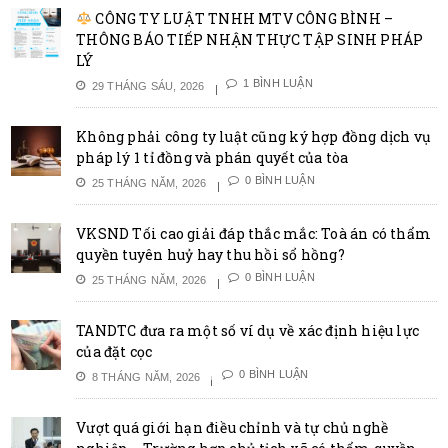
CÔNG TY LUẬT TNHH MTV CÔNG BÌNH –
THÔNG BÁO TIẾP NHẬN THỰC TẬP SINH PHÁP
LÝ
1 BÌNH LUẬN
29 THÁNG SÁU, 2026
Không phải công ty luật cũng ký hợp đồng dịch vụ
pháp lý 1 tỉ đồng và phán quyết của tòa
0 BÌNH LUẬN
25 THÁNG NĂM, 2026
VKSND Tối cao giải đáp thắc mắc: Toà án có thẩm
quyền tuyên huỷ hay thu hồi sổ hồng?
0 BÌNH LUẬN
25 THÁNG NĂM, 2026
TANDTC đưa ra một số ví dụ về xác định hiệu lực
của đặt cọc
0 BÌNH LUẬN
8 THÁNG NĂM, 2026
Vượt quá giới hạn điều chỉnh và tự chủ nghề