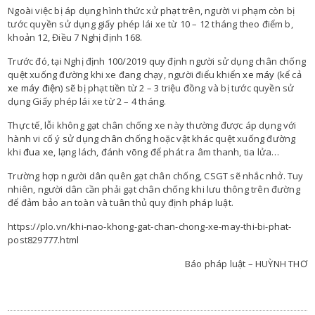
Ngoài việc bị áp dụng hình thức xử phạt trên, người vi phạm còn bị
tước quyền sử dụng giấy phép lái xe từ 10 – 12 tháng theo điểm b,
khoản 12, Điều 7 Nghị định 168.
Trước đó, tại Nghị định 100/2019 quy định người sử dụng chân chống
quệt xuống đường khi xe đang chạy, người điểu khiển
xe máy
(kể cả
xe máy điện
) sẽ bị phạt tiền từ 2 – 3 triệu đồng và bị tước quyền sử
dụng Giấy phép lái xe từ 2 – 4 tháng.
Thực tế, lỗi không gạt chân chống xe này thường được áp dụng với
hành vi cố ý sử dụng chân chống hoặc vật khác quệt xuống đường
khi
đua xe
, lạng lách, đánh võng để phát ra âm thanh, tia lửa…
Trường hợp người dân quên gạt chân chống, CSGT sẽ nhắc nhở. Tuy
nhiên, người dân cần phải gạt chân chống khi lưu thông trên đường
để đảm bảo an toàn và tuân thủ quy định pháp luật.
https://plo.vn/khi-nao-khong-gat-chan-chong-xe-may-thi-bi-phat-
post829777.html
Báo pháp luật – HUỲNH THƠ