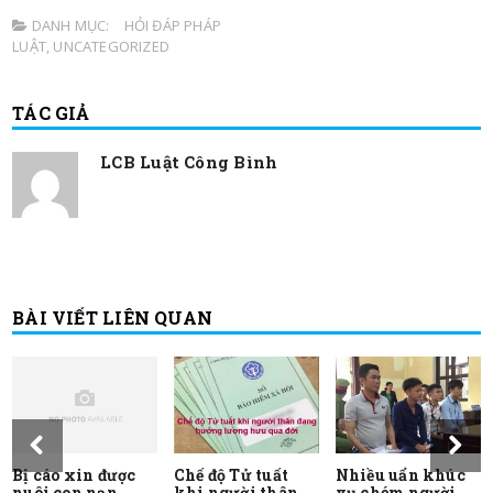
DANH MỤC:
HỎI ĐÁP PHÁP
LUẬT
,
UNCATEGORIZED
TÁC GIẢ
LCB Luật Công Bình
BÀI VIẾT LIÊN QUAN
Bị cáo xin được
Chế độ Tử tuất
Nhiều uẩn khúc
nuôi con nạn
khi người thân
vụ chém người