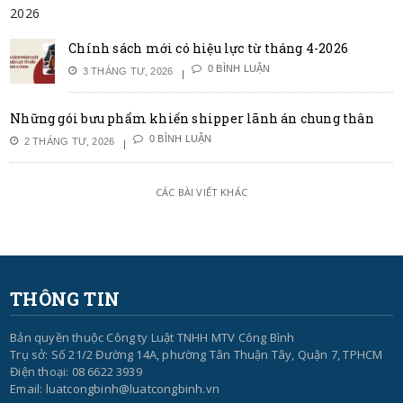
Chính sách mới có hiệu lực từ tháng 4-2026
0 BÌNH LUẬN
3 THÁNG TƯ, 2026
Những gói bưu phẩm khiến shipper lãnh án chung thân
0 BÌNH LUẬN
2 THÁNG TƯ, 2026
CÁC BÀI VIẾT KHÁC
THÔNG TIN
Bản quyền thuộc Công ty Luật TNHH MTV Công Bình
Trụ sở: Số 21/2 Đường 14A, phường Tân Thuận Tây, Quận 7, TPHCM
Điện thoại: 08 6622 3939
Email: luatcongbinh@luatcongbinh.vn