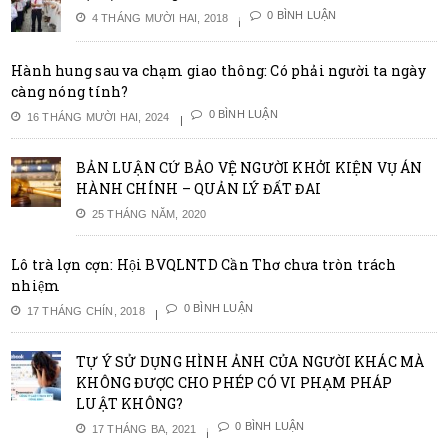
0 BÌNH LUẬN
4 THÁNG MƯỜI HAI, 2018
Hành hung sau va chạm giao thông: Có phải người ta ngày
càng nóng tính?
0 BÌNH LUẬN
16 THÁNG MƯỜI HAI, 2024
BẢN LUẬN CỨ BẢO VỆ NGƯỜI KHỞI KIỆN VỤ ÁN
HÀNH CHÍNH – QUẢN LÝ ĐẤT ĐAI
25 THÁNG NĂM, 2020
Lô trà lợn cợn: Hội BVQLNTD Cần Thơ chưa tròn trách
nhiệm
0 BÌNH LUẬN
17 THÁNG CHÍN, 2018
TỰ Ý SỬ DỤNG HÌNH ẢNH CỦA NGƯỜI KHÁC MÀ
KHÔNG ĐƯỢC CHO PHÉP CÓ VI PHẠM PHÁP
LUẬT KHÔNG?
0 BÌNH LUẬN
17 THÁNG BA, 2021