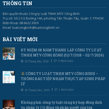
THÔNG TIN
Bản quyền thuộc Công ty Luật TNHH MTV Công Bình
Trụ sở: Số 21/2 Đường 14A, phường Tân Thuận Tây, Quận 7, TPHCM
Điện thoại: 08 6622 3939
Email: luatcongbinh@luatcongbinh.vn
BÀI VIẾT MỚI
KỶ NIỆM 08 NĂM THÀNH LẬP CÔNG TY LUẬT
TNHH MTV CÔNG BÌNH (02/7/2018 – 02/7/2026)
0 Bình luận
25 Tháng Bảy, 2026
CÔNG TY LUẬT TNHH MTV CÔNG BÌNH –
THÔNG BÁO TIẾP NHẬN THỰC TẬP SINH PHÁP
LÝ
1 bình luận
29 Tháng Sáu, 2026
Không phải công ty luật cũng ký hợp đồng dịch
vụ pháp lý 1 tỉ đồng và phán quyết của tòa