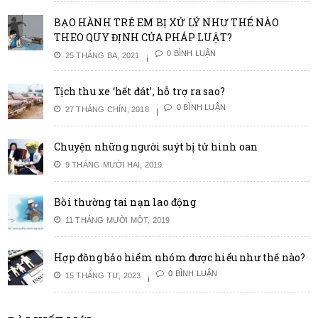
BẠO HÀNH TRẺ EM BỊ XỬ LÝ NHƯ THẾ NÀO
THEO QUY ĐỊNH CỦA PHÁP LUẬT?
0 BÌNH LUẬN
25 THÁNG BA, 2021
Tịch thu xe ‘hết đát’, hỗ trợ ra sao?
0 BÌNH LUẬN
27 THÁNG CHÍN, 2018
Chuyện những người suýt bị tử hình oan
9 THÁNG MƯỜI HAI, 2019
Bồi thường tai nạn lao động
11 THÁNG MƯỜI MỘT, 2019
Hợp đồng bảo hiểm nhóm được hiểu như thế nào?
0 BÌNH LUẬN
15 THÁNG TƯ, 2023