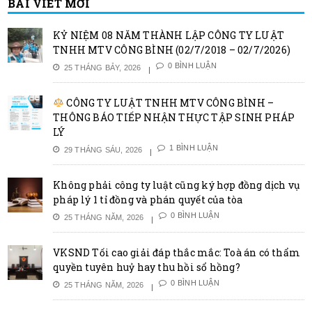
BÀI VIẾT MỚI
KỶ NIỆM 08 NĂM THÀNH LẬP CÔNG TY LUẬT
TNHH MTV CÔNG BÌNH (02/7/2018 – 02/7/2026)
0 BÌNH LUẬN
25 THÁNG BẢY, 2026
CÔNG TY LUẬT TNHH MTV CÔNG BÌNH –
THÔNG BÁO TIẾP NHẬN THỰC TẬP SINH PHÁP
LÝ
1 BÌNH LUẬN
29 THÁNG SÁU, 2026
Không phải công ty luật cũng ký hợp đồng dịch vụ
pháp lý 1 tỉ đồng và phán quyết của tòa
0 BÌNH LUẬN
25 THÁNG NĂM, 2026
VKSND Tối cao giải đáp thắc mắc: Toà án có thẩm
quyền tuyên huỷ hay thu hồi sổ hồng?
0 BÌNH LUẬN
25 THÁNG NĂM, 2026