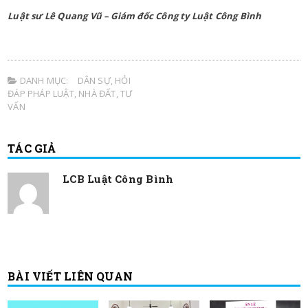
Luật sư Lê Quang Vũ – Giám đốc Công ty Luật Công Bình
DANH MỤC:
DÂN SỰ
,
HỎI
ĐÁP PHÁP LUẬT
,
NHÀ ĐẤT
,
TƯ
VẤN
TÁC GIẢ
LCB Luật Công Bình
BÀI VIẾT LIÊN QUAN