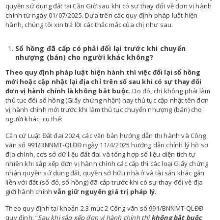
quyền sử dụng đất tại Cần Giờ sau khi có sự thay đổi về đơn vị hành
chính từ ngày 01/07/2025. Dựa trên các quy định pháp luật hiện
hành, chúng tôi xin trả lời các thắc mắc của chị như sau:
Sổ hồng đã cấp có phải đổi lại trước khi chuyển
nhượng (bán) cho người khác không?
Theo quy định pháp luật hiện hành thì việc đổi lại sổ hồng
mới hoặc cập nhật lại địa chỉ trên sổ sau khi có sự thay đổi
đơn vị hành chính là không bắt buộc.
Do đó, chị không phải làm
thủ tục đổi sổ hồng (Giấy chứng nhận) hay thủ tục cập nhật tên đơn
vị hành chính mới trước khi làm thủ tục chuyển nhượng (bán) cho
người khác, cụ thể:
Căn cứ Luật Đất đai 2024, các văn bản hướng dẫn thi hành và Công
văn số 991/BNNMT-QLĐĐ ngày 11/4/2025 hướng dẫn chỉnh lý hồ sơ
địa chính, cơs sở dữ liệu đất đai và tổng hợp số liệu diện tích tự
nhiên khi sắp xếp đơn vị hành chính các cấp thì các loại Giấy chứng
nhận quyền sử dụng đất, quyền sở hữu nhà ở và tài sản khác gắn
liền với đất (sổ đỏ, sổ hồng) đã cấp trước khi có sự thay đổi về địa
giới hành chính
vẫn giữ nguyên giá trị pháp lý
.
Theo quy định tại khoản 2.3 mục 2 Công văn số 991/BNNMT-QLĐĐ
quy định: “
Sau khi sắp xếp đơn vị hành chính thì
không bắt buộc