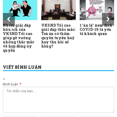
Nhiều giải đáp
VKSND Tối cao
1 ‘án lệ’ xem dịch
hữu ích của
giải đáp thắc mắc:
COVID-19 là yếu
VKSND Tối cao
Toà án có thẩm
tố khách quan
giúp gỡ vướng
quyền tuyên huỷ
những thắc mắc
hay thu hồi sổ
về hợp đồng ủy
hồng?
quyền
VIẾT BÌNH LUẬN
<
Bình luận
*