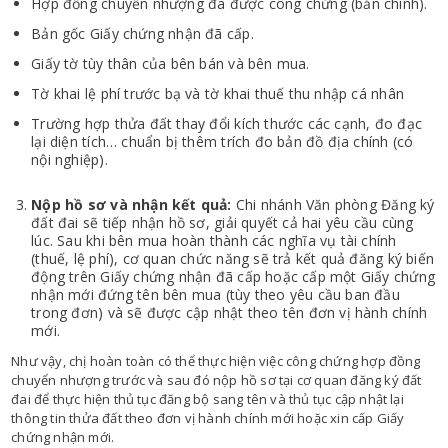
Hợp đồng chuyển nhượng đã được công chứng (bản chính).
Bản gốc Giấy chứng nhận đã cấp.
Giấy tờ tùy thân của bên bán và bên mua.
Tờ khai lệ phí trước bạ và tờ khai thuế thu nhập cá nhân
Trường hợp thửa đất thay đổi kích thước các cạnh, đo đạc
lại diện tích… chuẩn bị thêm trích đo bản đồ địa chính (có
nội nghiệp).
Nộp hồ sơ và nhận kết quả:
Chi nhánh Văn phòng Đăng ký
đất đai sẽ tiếp nhận hồ sơ, giải quyết cả hai yêu cầu cùng
lúc. Sau khi bên mua hoàn thành các nghĩa vụ tài chính
(thuế, lệ phí), cơ quan chức năng sẽ trả kết quả đăng ký biến
động trên Giấy chứng nhận đã cấp hoặc cấp một Giấy chứng
nhận mới đứng tên bên mua (tùy theo yêu cầu ban đầu
trong đơn) và sẽ được cập nhật theo tên đơn vị hành chính
mới.
Như vậy, chị hoàn toàn có thể thực hiện việc công chứng hợp đồng
chuyển nhượng trước và sau đó nộp hồ sơ tại cơ quan đăng ký đất
đai để thực hiện thủ tục đăng bộ sang tên và thủ tục cập nhật lại
thông tin thửa đất theo đơn vị hành chính mới hoặc xin cấp Giấy
chứng nhận mới.