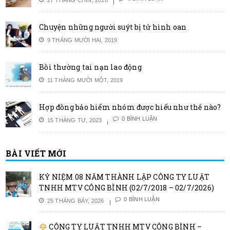
Chuyện những người suýt bị tử hình oan
9 THÁNG MƯỜI HAI, 2019
Bồi thường tai nạn lao động
11 THÁNG MƯỜI MỘT, 2019
Hợp đồng bảo hiểm nhóm được hiểu như thế nào?
0 BÌNH LUẬN
15 THÁNG TƯ, 2023
BÀI VIẾT MỚI
KỶ NIỆM 08 NĂM THÀNH LẬP CÔNG TY LUẬT
TNHH MTV CÔNG BÌNH (02/7/2018 – 02/7/2026)
0 BÌNH LUẬN
25 THÁNG BẢY, 2026
CÔNG TY LUẬT TNHH MTV CÔNG BÌNH –