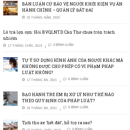
BẢN LUẬN CỨ BẢO VỆ NGƯỜI KHỞI KIỆN VỤ ÁN
HÀNH CHÍNH – QUẢN LÝ ĐẤT ĐAI
25 THÁNG NĂM, 2020
Lô trà lợn cợn: Hội BVQLNTD Cần Thơ chưa tròn trách
nhiệm
0 BÌNH LUẬN
17 THÁNG CHÍN, 2018
TỰ Ý SỬ DỤNG HÌNH ẢNH CỦA NGƯỜI KHÁC MÀ
KHÔNG ĐƯỢC CHO PHÉP CÓ VI PHẠM PHÁP
LUẬT KHÔNG?
0 BÌNH LUẬN
17 THÁNG BA, 2021
BẠO HÀNH TRẺ EM BỊ XỬ LÝ NHƯ THẾ NÀO
THEO QUY ĐỊNH CỦA PHÁP LUẬT?
0 BÌNH LUẬN
25 THÁNG BA, 2021
Tịch thu xe ‘hết đát’, hỗ trợ ra sao?
0 BÌNH LUẬN
27 THÁNG CHÍN, 2018