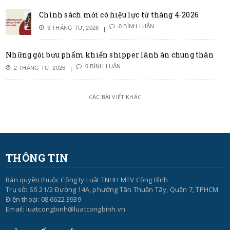
Chính sách mới có hiệu lực từ tháng 4-2026
0 BÌNH LUẬN
3 THÁNG TƯ, 2026
Những gói bưu phẩm khiến shipper lãnh án chung thân
0 BÌNH LUẬN
2 THÁNG TƯ, 2026
CÁC BÀI VIẾT KHÁC
THÔNG TIN
Bản quyền thuộc Công ty Luật TNHH MTV Công Bình
Trụ sở: Số 21/2 Đường 14A, phường Tân Thuận Tây, Quận 7, TPHCM
Điện thoại: 08 6622 3939
Email: luatcongbinh@luatcongbinh.vn