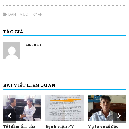
DANH MỤC:
KỲ ÁN
TÁC GIẢ
admin
BÀI VIẾT LIÊN QUAN
Tết đầm ấm của
Bệnh viện FV
Vụ tờ vé số độc