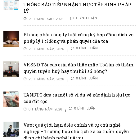
THÔNG BÁO TIẾP NHẬN THỰC TẬP SINH PHÁP
LÝ
1 BÌNH LUẬN
29 THÁNG SÁU, 2026
Không phải công ty luật cũng ký hợp đồng dịch vụ
pháp lý 1 tỉ đồng và phán quyết của tòa
0 BÌNH LUẬN
25 THÁNG NĂM, 2026
VKSND Tối cao giải đáp thắc mắc: Toà án có thẩm
quyền tuyên huỷ hay thu hồi sổ hồng?
0 BÌNH LUẬN
25 THÁNG NĂM, 2026
TANDTC đưa ra một số ví dụ về xác định hiệu lực
của đặt cọc
0 BÌNH LUẬN
8 THÁNG NĂM, 2026
Vượt quá giới hạn điều chỉnh và tự chủ nghề
nghiệp – Trường hợp chủ tịch xã có thẩm quyền
đình chỉ hành nghề luật sư