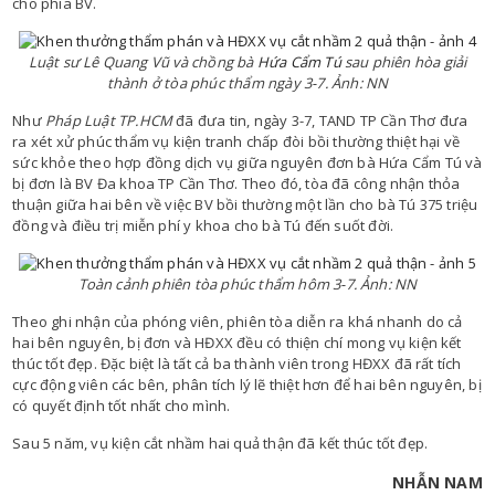
cho phía BV.
Luật sư Lê Quang Vũ và chồng bà
Hứa Cẩm Tú
sau phiên hòa giải
thành ở tòa phúc thẩm ngày 3-7. Ảnh: NN
Như
Pháp Luật TP.HCM
đã đưa tin, ngày 3-7, TAND TP Cần Thơ đưa
ra xét xử phúc thẩm vụ kiện tranh chấp đòi bồi thường thiệt hại về
sức khỏe theo hợp đồng dịch vụ giữa nguyên đơn bà Hứa Cẩm Tú và
bị đơn là BV Đa khoa TP Cần Thơ. Theo đó, tòa đã công nhận thỏa
thuận giữa hai bên về việc BV bồi thường một lần cho bà Tú 375 triệu
đồng và điều trị miễn phí y khoa cho bà Tú đến suốt đời.
Toàn cảnh phiên tòa phúc thẩm hôm 3-7. Ảnh: NN
Theo ghi nhận của phóng viên, phiên tòa diễn ra khá nhanh do cả
hai bên nguyên, bị đơn và HĐXX đều có thiện chí mong vụ kiện kết
thúc tốt đẹp. Đặc biệt là tất cả ba thành viên trong HĐXX đã rất tích
cực động viên các bên, phân tích lý lẽ thiệt hơn để hai bên nguyên, bị
có quyết định tốt nhất cho mình.
Sau 5 năm, vụ kiện cắt nhầm hai quả thận đã kết thúc tốt đẹp.
NHẪN NAM