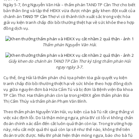
Ngày 5-7, ông Nguyễn Văn Hải – thẩm phán TAND TP Cần Thơ cho biết
bản thân ông và tập thể HĐXX vừa được nhận giấy khen đột xuất của
chánh án
TAND TP Cần Thơ
vì có thành tích xuất sắc trong việc hòa
giải vụ kiện tranh chấp đòi bồi thường thiệt hại về sức khỏe theo hợp
đồng dịch vụ.
Thẩm phán Nguyễn Văn Hải.
Giấy khen do chánh án TAND TP Cần Thơ ký tặng thẩm phán Hải
ngay ngày 3-7.
Cụ thể, ông Hải là thẩm phán chủ tọa phiên tòa giải quyết vụ kiện
tranh chấp đòi bồi thường thiệt hại về sức khỏe theo hợp đồng dịch
vụ giữa nguyên đơn bà Hứa Cẩm Tú và bị đơn là Bệnh viện Đa khoa
TP Cần Thơ. Hai thẩm phán còn lại trong HĐXX gồm thẩm phán Bùi
Thị Cẩm Thúy và thẩm phán Phạm Văn Bình.
Theo thẩm phán Nguyễn Văn Hải, vụ kiện của bà Tú rất căng thẳng vì
việc xác định lỗi. Do là thận móng ngựa, phía BV có lỗi vì không chẩn
đoán chính xác dẫn đến cắt luôn quả thận còn lại. Trong trường hợp
này, nếu cắt một quả thì quả còn lại sẽ như thế nào, không thể tiên
đoán trước được. Nếu BV phát hiện thận móng ngựa, báo cho bà Tú