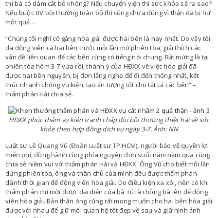
thì bà có dám cắt bỏ không? Nếu chuyển viện thì sức khỏe sẽ ra sao?
Nếu buộc BV bồi thường toàn bộ thì cũng chưa đúng vì thận đã bị hư
một quả…
“Chúng tôi nghĩ cố gắng hòa giải được hai bên là hay nhất. Do vậy tôi
đã động viên cả hai bên trước mỗi lần mở phiên tòa, giải thích các
vấn đề liên quan để các bên cùng có tiếng nói chung. Rất mừng là tại
phiên tòa hôm 3-7 vừa rồi, thành ý của HĐXX về việc hòa giải đã
được hai bên nguyên, bị đơn lắng nghe để đi đến thống nhất, kết
thúc nhanh chóng vụ kiện, tạo ấn tượng tốt cho tất cả các bên” –
thẩm phán Hải chia sẻ.
HĐXX phúc thẩm vụ kiện tranh chấp đòi bồi thường thiệt hại về sức
khỏe theo hợp đồng dịch vụ ngày 3-7. Ảnh: NN
Luật sư Lê Quang Vũ (Đoàn Luật sư TP.HCM), người bảo vệ quyền lợi
miễn phí, đồng hành cùng phía nguyên đơn suốt năm năm qua cũng
chia sẻ niềm vui với thẩm phán Hải và HĐXX. Ông Vũ cho biết mỗi lần
dừng phiên tòa, ông và thân chủ của mình đều được thẩm phán
dành thời gian để động viên hòa giải. Do điều kiện xa xôi, nên có khi
thẩm phán chỉ mời được đại diện của bà Tú là chồng bà lên để động
viên hòa giải. Bản thân ông cũng rất mong muốn cho hai bên hòa giải
được với nhau để giữ mối quan hệ tốt đẹp về sau và giữ hình ảnh