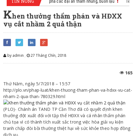
TIN NÓNG
ảnh sát kinh tế kể chuyện phá các đại án tham nhũng, buôn lậu
Tết đầm
K
hen thưởng thẩm phán và HĐXX
vụ cắt nhầm 2 quả thận
by admin
,
27 Tháng Chín, 2018
165
Thứ Năm, ngày 5/7/2018 – 15:57
http://plo.vn/phap-luat/khen-thuong-tham-phan-va-hdxx-vu-cat-
nham-2-qua-than-780329.html
(PLO)- Chánh án TAND TP Cần Thơ đã có quyết định khen
thưởng đột xuất đối với tập thể HĐXX và cá nhân thẩm phán
chủ tọa vì có thành tích xuất sắc trong việc hòa giải vụ kiện
tranh chấp đòi bồi thường thiệt hại về sức khỏe theo hợp đồng
dịch vụ.